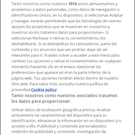
Tanto nosotros como nuestros
1014
socios almacenamos y
accedemos a datos personales, como datos de navegación o
Contacto comercial y de marketing
identificadores únicos, en tu dispositivo. Si seleccionas Aceptar
Tienda mal colocada en el mapa
y navegar, estarás permitiendo que las tecnologías de rastreo
Notificar un folleto
apoyen los propósitos que se muestran en «nosotros y
¿Encontraste un problema en la web o en la
nuestros socios tratamos datos para proporcionar». Si
aplicación?
seleccionas Rechazar o retiras tu consentimiento, los
deshabilitarás. Si se deshabilitan los rastreadores, parte del
contenido y los anuncios que ves podrían dejar de ser
Índices
relevantes para ti. Puedes volver a acceder a este menú para
cambiar tus opciones o retirar el consentimiento en cualquier
momento haciendo clic en el enlace «Gestionar las
preferencias» que aparece en el en la parte inferior de la
Marcas
página web. Tus opciones tendrán efecto dentro de nuestro
Marcas locales
Sitio web. Para saber más, consulta nuestra política de
Negocios
privacidad.
Cookie policy
Tanto nosotros como nuestros asociados tratamos
Negocios cercanos
los datos para proporcionar:
Productos
Productos locales
Utilizar datos de localización geográfica precisa. Analizar
activamente las características del dispositivo para su
Ciudades
identificación. Almacenar la información en un dispositivo y/o
acceder a ella. Publicidad y contenido personalizados,
Descargar la APP Tiendeo
medición de publicidad y contenido, investigación de