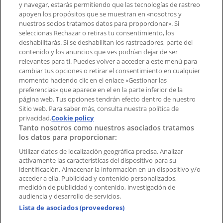
Tienda mal colocada en el mapa
y navegar, estarás permitiendo que las tecnologías de rastreo
Notificar un folleto
apoyen los propósitos que se muestran en «nosotros y
¿Encontraste un problema en la web o en la
nuestros socios tratamos datos para proporcionar». Si
aplicación?
seleccionas Rechazar o retiras tu consentimiento, los
deshabilitarás. Si se deshabilitan los rastreadores, parte del
contenido y los anuncios que ves podrían dejar de ser
Índices
relevantes para ti. Puedes volver a acceder a este menú para
cambiar tus opciones o retirar el consentimiento en cualquier
momento haciendo clic en el enlace «Gestionar las
preferencias» que aparece en el en la parte inferior de la
Marcas
página web. Tus opciones tendrán efecto dentro de nuestro
Marcas locales
Sitio web. Para saber más, consulta nuestra política de
Negocios
privacidad.
Cookie policy
Tanto nosotros como nuestros asociados tratamos
Negocios cercanos
los datos para proporcionar:
Productos
Productos locales
Utilizar datos de localización geográfica precisa. Analizar
activamente las características del dispositivo para su
Ciudades
identificación. Almacenar la información en un dispositivo y/o
acceder a ella. Publicidad y contenido personalizados,
Descargar la APP Tiendeo
medición de publicidad y contenido, investigación de
audiencia y desarrollo de servicios.
Lista de asociados (proveedores)