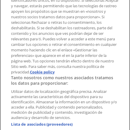
identificadores únicos, en tu dispositivo. Si seleccionas Aceptar
Tienda mal colocada en el mapa
y navegar, estarás permitiendo que las tecnologías de rastreo
Notificar un folleto
apoyen los propósitos que se muestran en «nosotros y
¿Encontraste un problema en la web o en la
nuestros socios tratamos datos para proporcionar». Si
aplicación?
seleccionas Rechazar o retiras tu consentimiento, los
deshabilitarás. Si se deshabilitan los rastreadores, parte del
contenido y los anuncios que ves podrían dejar de ser
Índices
relevantes para ti. Puedes volver a acceder a este menú para
cambiar tus opciones o retirar el consentimiento en cualquier
momento haciendo clic en el enlace «Gestionar las
preferencias» que aparece en el en la parte inferior de la
Marcas
página web. Tus opciones tendrán efecto dentro de nuestro
Marcas locales
Sitio web. Para saber más, consulta nuestra política de
Negocios
privacidad.
Cookie policy
Tanto nosotros como nuestros asociados tratamos
Negocios cercanos
los datos para proporcionar:
Productos
Productos locales
Utilizar datos de localización geográfica precisa. Analizar
activamente las características del dispositivo para su
Ciudades
identificación. Almacenar la información en un dispositivo y/o
acceder a ella. Publicidad y contenido personalizados,
Descargar la APP Tiendeo
medición de publicidad y contenido, investigación de
audiencia y desarrollo de servicios.
Lista de asociados (proveedores)