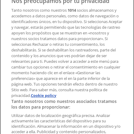
Nos preocupamos por tu privacidad
Tanto nosotros como nuestros
1014
socios almacenamos y
accedemos a datos personales, como datos de navegación o
Contacto comercial y de marketing
identificadores únicos, en tu dispositivo. Si seleccionas Aceptar
Tienda mal colocada en el mapa
y navegar, estarás permitiendo que las tecnologías de rastreo
Notificar un folleto
apoyen los propósitos que se muestran en «nosotros y
¿Encontraste un problema en la web o en la
nuestros socios tratamos datos para proporcionar». Si
aplicación?
seleccionas Rechazar o retiras tu consentimiento, los
deshabilitarás. Si se deshabilitan los rastreadores, parte del
contenido y los anuncios que ves podrían dejar de ser
Índices
relevantes para ti. Puedes volver a acceder a este menú para
cambiar tus opciones o retirar el consentimiento en cualquier
momento haciendo clic en el enlace «Gestionar las
preferencias» que aparece en el en la parte inferior de la
Marcas
página web. Tus opciones tendrán efecto dentro de nuestro
Marcas locales
Sitio web. Para saber más, consulta nuestra política de
Negocios
privacidad.
Cookie policy
Tanto nosotros como nuestros asociados tratamos
Negocios cercanos
los datos para proporcionar:
Productos
Productos locales
Utilizar datos de localización geográfica precisa. Analizar
activamente las características del dispositivo para su
Ciudades
identificación. Almacenar la información en un dispositivo y/o
acceder a ella. Publicidad y contenido personalizados,