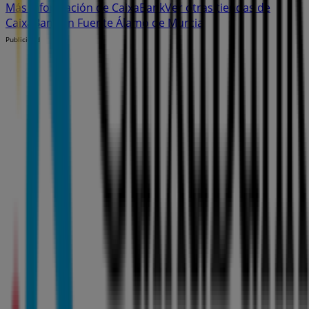
Más información de CaixaBank
Ver otras tiendas de
CaixaBank en Fuente Álamo de Murcia
Publicidad