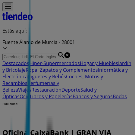
Estás aquí:
Fuente Álamo de Murcia - 28001
Destacados
Hiper-Supermercados
Hogar y Muebles
Jardín
y Bricolaje
Ropa, Zapatos y Complementos
Informática y
Electrónica
Juguetes y Bebés
Coches, Motos y
Recambios
Perfumerías y
Belleza
Viajes
Restauración
Deporte
Salud y
Ópticas
Ocio
Libros y Papelerías
Bancos y Seguros
Bodas
Publicidad
Oficina CaixaBank | GRAN VIA