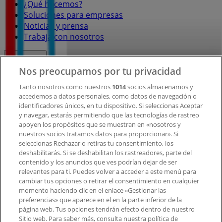
¿Qué hacemos?
Soluciones para empresas
Noticias y prensa
Trabaja con nosotros
Contacto
Nos preocupamos por tu privacidad
Tanto nosotros como nuestros
1014
socios almacenamos y
accedemos a datos personales, como datos de navegación o
Contacto comercial y de marketing
identificadores únicos, en tu dispositivo. Si seleccionas Aceptar
Tienda mal colocada en el mapa
y navegar, estarás permitiendo que las tecnologías de rastreo
Notificar un folleto
apoyen los propósitos que se muestran en «nosotros y
¿Encontraste un problema en la web o en la
nuestros socios tratamos datos para proporcionar». Si
aplicación?
seleccionas Rechazar o retiras tu consentimiento, los
deshabilitarás. Si se deshabilitan los rastreadores, parte del
contenido y los anuncios que ves podrían dejar de ser
Índices
relevantes para ti. Puedes volver a acceder a este menú para
cambiar tus opciones o retirar el consentimiento en cualquier
momento haciendo clic en el enlace «Gestionar las
preferencias» que aparece en el en la parte inferior de la
Marcas
página web. Tus opciones tendrán efecto dentro de nuestro
Marcas locales
Sitio web. Para saber más, consulta nuestra política de