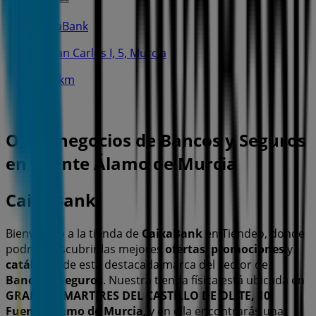
CaixaBank
C. Juan Carlos I, 5, Murcia
11.6 km
Otros negocios de Bancos y Seguros
en Fuente Álamo de Murcia
CaixaBank
Bienvenido a la tienda de
CaixaBank
en Tiendeo, donde
podrás descubrir las mejores
ofertas
,
promociones
y
catálogos
de esta destacada marca del sector de
Bancos y Seguros
. Nuestra tienda física está ubicada en
GRAN VIA MARTIRES DEL CASTILLO DE OLITE, 10
,
Fuente Álamo de Murcia
, y en ella encontrarás una