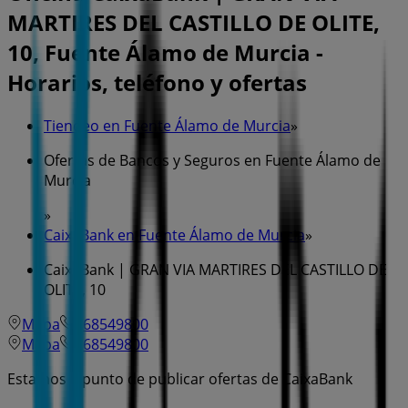
MARTIRES DEL CASTILLO DE OLITE,
10, Fuente Álamo de Murcia -
Horarios, teléfono y ofertas
Tiendeo en Fuente Álamo de Murcia
»
Ofertas de Bancos y Seguros en Fuente Álamo de
Murcia
»
CaixaBank en Fuente Álamo de Murcia
»
CaixaBank | GRAN VIA MARTIRES DEL CASTILLO DE
OLITE, 10
Mapa
968549800
Mapa
968549800
Estamos a punto de publicar ofertas de CaixaBank