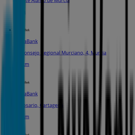
Fuente Álamo de Murcia
55 m
CaixaBank
Pl. Consejo Regional Murciano, 4, Murcia
7.3 km
CaixaBank
C. Rosario, Cartagena
9.1 km