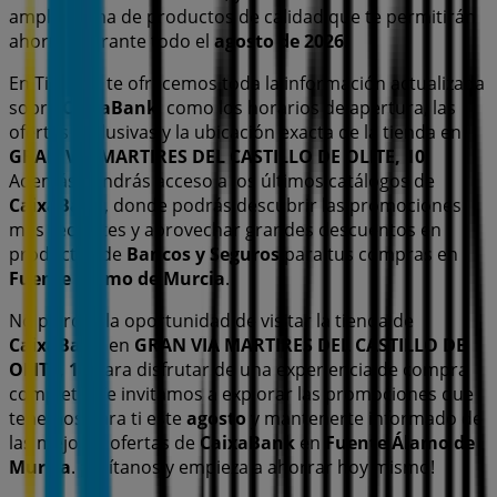
amplia gama de productos de calidad que te permitirán
ahorrar durante todo el
agosto de 2026
.
En Tiendeo te ofrecemos toda la información actualizada
sobre
CaixaBank
, como los horarios de apertura, las
ofertas exclusivas y la ubicación exacta de la tienda en
GRAN VIA MARTIRES DEL CASTILLO DE OLITE, 10
.
Además, tendrás acceso a los últimos catálogos de
CaixaBank
, donde podrás descubrir las promociones
más recientes y aprovechar grandes descuentos en
productos de
Bancos y Seguros
para tus compras en
Fuente Álamo de Murcia
.
No pierdas la oportunidad de visitar la tienda de
CaixaBank
en
GRAN VIA MARTIRES DEL CASTILLO DE
OLITE, 10
para disfrutar de una experiencia de compra
completa. Te invitamos a explorar las promociones que
tenemos para ti este
agosto
y mantenerte informado de
las mejores ofertas de
CaixaBank
en
Fuente Álamo de
Murcia
. ¡Visítanos y empieza a ahorrar hoy mismo!