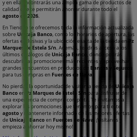
y en ella encontrarás una amplia gama de productos de
calidad que te permitirán ahorrar durante todo el
agosto de 2026
.
En Tiendeo te ofrecemos toda la información actualizada
sobre
Unicaja Banco
, como los horarios de apertura, las
ofertas exclusivas y la ubicación exacta de la tienda en
Pz
Marques de Estela S/n
. Además, tendrás acceso a los
últimos catálogos de
Unicaja Banco
, donde podrás
descubrir las promociones más recientes y aprovechar
grandes descuentos en productos de
Bancos y Seguros
para tus compras en
Fuentes de Nava
.
No pierdas la oportunidad de visitar la tienda de
Unicaja
Banco
en
Pz Marques de Estela S/n
para disfrutar de
una experiencia de compra completa. Te invitamos a
explorar las promociones que tenemos para ti este
agosto
y mantenerte informado de las mejores ofertas
de
Unicaja Banco
en
Fuentes de Nava
. ¡Visítanos y
empieza a ahorrar hoy mismo!