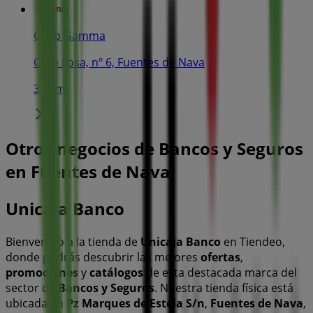
Grup Gamma
Calle Losa, nº 6, Fuentes de Nava
303 m
Otros negocios de Bancos y Seguros
en Fuentes de Nava
Unicaja Banco
Bienvenido a la tienda de
Unicaja Banco
en Tiendeo,
donde podrás descubrir las mejores
ofertas
,
promociones
y
catálogos
de esta destacada marca del
sector de
Bancos y Seguros
. Nuestra tienda física está
ubicada en
Pz Marques de Estela S/n
,
Fuentes de Nava
,