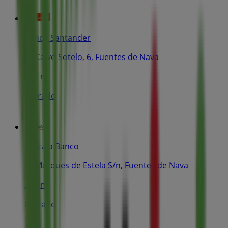
Banco Santander
Pz Calvo Sotelo, 6, Fuentes de Nava
252 m
Cerrado
Unicaja Banco
Pz Marques de Estela S/n, Fuentes de Nava
282 m
Cerrado