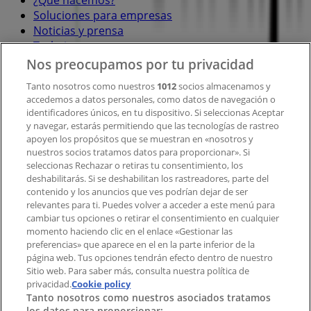
¿Qué hacemos?
Soluciones para empresas
Noticias y prensa
Trabaja con nosotros
Nos preocupamos por tu privacidad
Contacto
Tanto nosotros como nuestros
1012
socios almacenamos y
accedemos a datos personales, como datos de navegación o
identificadores únicos, en tu dispositivo. Si seleccionas Aceptar
y navegar, estarás permitiendo que las tecnologías de rastreo
Contacto comercial y de marketing
apoyen los propósitos que se muestran en «nosotros y
Tienda mal colocada en el mapa
nuestros socios tratamos datos para proporcionar». Si
Notificar un folleto
seleccionas Rechazar o retiras tu consentimiento, los
deshabilitarás. Si se deshabilitan los rastreadores, parte del
¿Encontraste un problema en la web o en la
contenido y los anuncios que ves podrían dejar de ser
aplicación?
relevantes para ti. Puedes volver a acceder a este menú para
cambiar tus opciones o retirar el consentimiento en cualquier
momento haciendo clic en el enlace «Gestionar las
Índices
preferencias» que aparece en el en la parte inferior de la
página web. Tus opciones tendrán efecto dentro de nuestro
Sitio web. Para saber más, consulta nuestra política de
Marcas
privacidad.
Cookie policy
Tanto nosotros como nuestros asociados tratamos
Negocios
los datos para proporcionar: