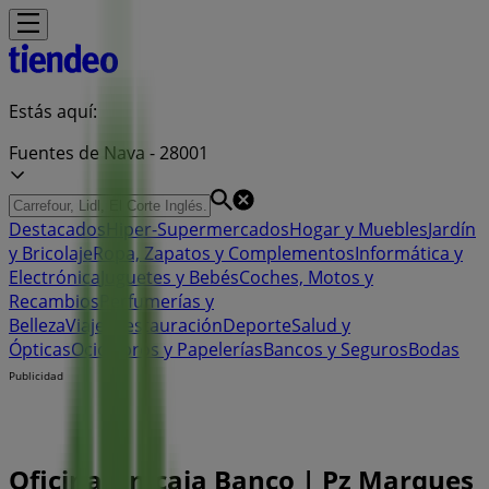
Estás aquí:
Fuentes de Nava - 28001
Destacados
Hiper-Supermercados
Hogar y Muebles
Jardín
y Bricolaje
Ropa, Zapatos y Complementos
Informática y
Electrónica
Juguetes y Bebés
Coches, Motos y
Recambios
Perfumerías y
Belleza
Viajes
Restauración
Deporte
Salud y
Ópticas
Ocio
Libros y Papelerías
Bancos y Seguros
Bodas
Publicidad
Oficina Unicaja Banco | Pz Marques