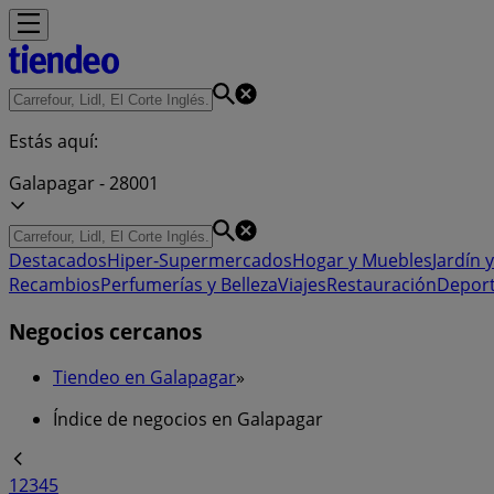
Estás aquí:
Galapagar - 28001
Destacados
Hiper-Supermercados
Hogar y Muebles
Jardín y
Recambios
Perfumerías y Belleza
Viajes
Restauración
Depor
Negocios cercanos
Tiendeo en Galapagar
»
Índice de negocios en Galapagar
1
2
3
4
5