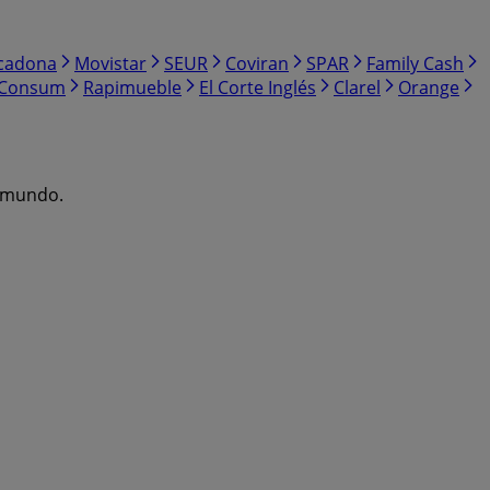
cadona
Movistar
SEUR
Coviran
SPAR
Family Cash
Consum
Rapimueble
El Corte Inglés
Clarel
Orange
l mundo.