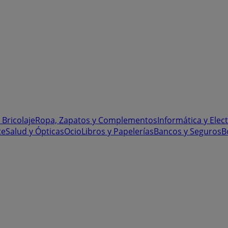
 Bricolaje
Ropa, Zapatos y Complementos
Informática y Elec
te
Salud y Ópticas
Ocio
Libros y Papelerías
Bancos y Seguros
B