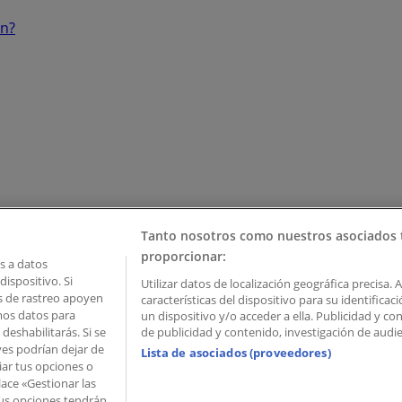
ón?
Tanto nosotros como nuestros asociados 
proporcionar:
 a datos
ispositivo. Si
Utilizar datos de localización geográfica precisa. 
as de rastreo apoyen
características del dispositivo para su identifica
mos datos para
un dispositivo y/o acceder a ella. Publicidad y c
deshabilitarás. Si se
de publicidad y contenido, investigación de audien
ves podrían dejar de
Lista de asociados (proveedores)
iar tus opciones o
lace «Gestionar las
 Palau de Mar – 08039 Barcelona, Spain
 Tus opciones tendrán