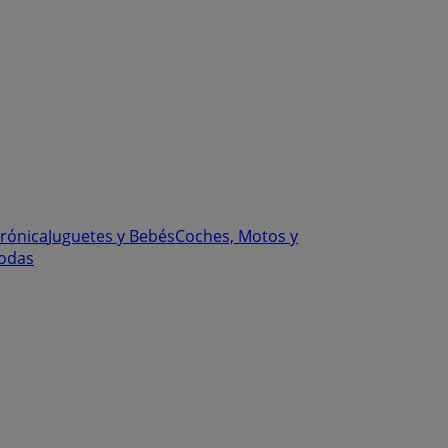
trónica
Juguetes y Bebés
Coches, Motos y
odas