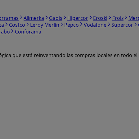
orramas
Alimerka
Gadis
Hipercor
Eroski
Froiz
Mer
za
Costco
Leroy Merlin
Pepco
Vodafone
Supercor
rabo
Conforama
ógica que está reinventando las compras locales en todo e