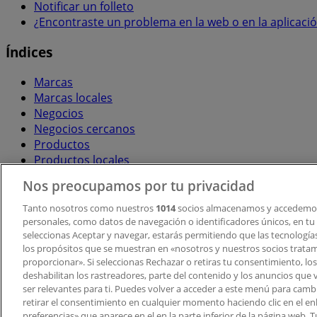
Notificar un folleto
¿Encontraste un problema en la web o en la aplicaci
Índices
Marcas
Marcas locales
Negocios
Negocios cercanos
Productos
Productos locales
Ciudades
Nos preocupamos por tu privacidad
Descargar la APP Tiendeo
Tanto nosotros como nuestros
1014
socios almacenamos y accedemos
personales, como datos de navegación o identificadores únicos, en tu d
seleccionas Aceptar y navegar, estarás permitiendo que las tecnologí
los propósitos que se muestran en «nosotros y nuestros socios trata
proporcionar». Si seleccionas Rechazar o retiras tu consentimiento, los 
deshabilitan los rastreadores, parte del contenido y los anuncios que 
ser relevantes para ti. Puedes volver a acceder a este menú para camb
retirar el consentimiento en cualquier momento haciendo clic en el en
Copyright © Tiendeo ® 2026 · Shopfully Marketing S.L.U. –
preferencias» que aparece en el en la parte inferior de la página web.