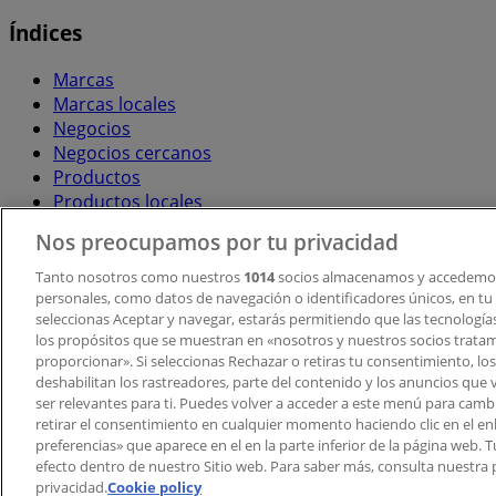
Índices
Marcas
Marcas locales
Negocios
Negocios cercanos
Productos
Productos locales
Ciudades
Nos preocupamos por tu privacidad
Descargar la APP Tiendeo
Tanto nosotros como nuestros
1014
socios almacenamos y accedemos
personales, como datos de navegación o identificadores únicos, en tu d
seleccionas Aceptar y navegar, estarás permitiendo que las tecnologí
los propósitos que se muestran en «nosotros y nuestros socios trata
proporcionar». Si seleccionas Rechazar o retiras tu consentimiento, los 
deshabilitan los rastreadores, parte del contenido y los anuncios que 
ser relevantes para ti. Puedes volver a acceder a este menú para camb
retirar el consentimiento en cualquier momento haciendo clic en el en
Copyright © Tiendeo ® 2026 · Shopfully Marketing S.L.U. –
preferencias» que aparece en el en la parte inferior de la página web.
efecto dentro de nuestro Sitio web. Para saber más, consulta nuestra p
Términos y condiciones
Política de privacidad
privacidad.
Cookie policy