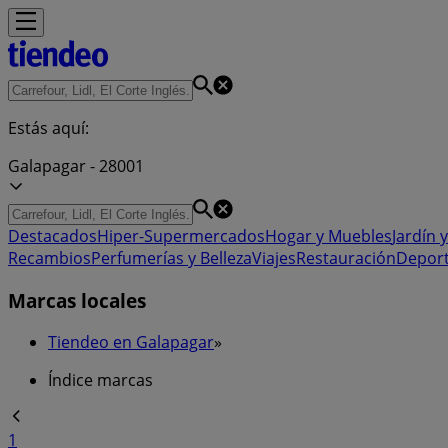
Estás aquí:
Galapagar - 28001
Destacados
Hiper-Supermercados
Hogar y Muebles
Jardín y
Recambios
Perfumerías y Belleza
Viajes
Restauración
Depor
Marcas locales
Tiendeo en Galapagar
»
Índice marcas
1