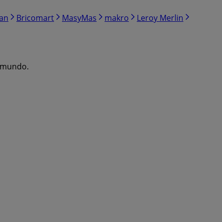
ran
Bricomart
MasyMas
makro
Leroy Merlin
l mundo.