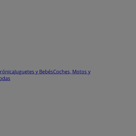
trónica
Juguetes y Bebés
Coches, Motos y
odas