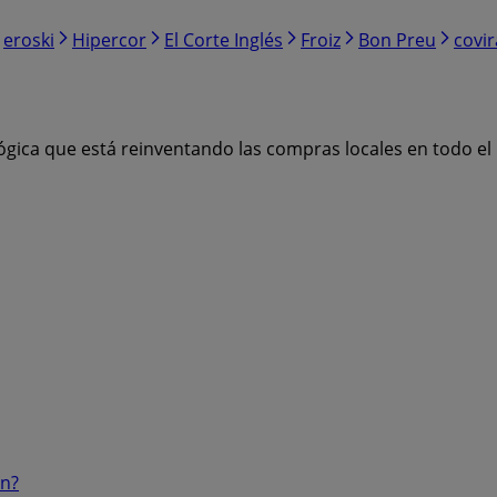
eroski
Hipercor
El Corte Inglés
Froiz
Bon Preu
covi
ógica que está reinventando las compras locales en todo e
ón?