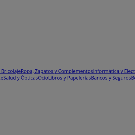
 Bricolaje
Ropa, Zapatos y Complementos
Informática y Elec
te
Salud y Ópticas
Ocio
Libros y Papelerías
Bancos y Seguros
B