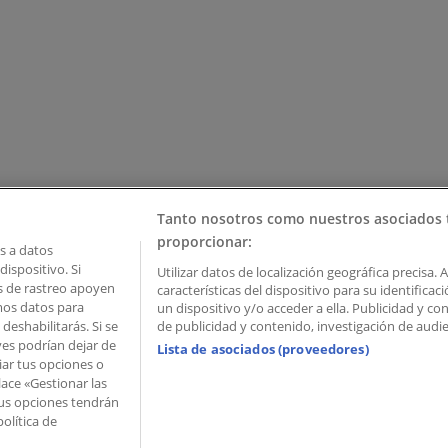
Tanto nosotros como nuestros asociados 
proporcionar:
 a datos
ispositivo. Si
Utilizar datos de localización geográfica precisa. 
as de rastreo apoyen
características del dispositivo para su identifica
mos datos para
un dispositivo y/o acceder a ella. Publicidad y c
deshabilitarás. Si se
de publicidad y contenido, investigación de audien
ves podrían dejar de
Lista de asociados (proveedores)
iar tus opciones o
lace «Gestionar las
 Palau de Mar – 08039 Barcelona, Spain
 Tus opciones tendrán
olítica de