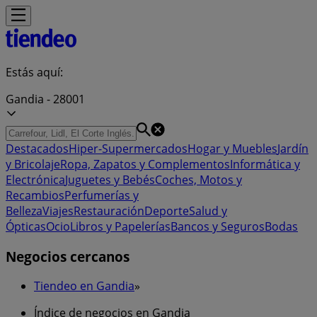
Estás aquí:
Gandia - 28001
Destacados
Hiper-Supermercados
Hogar y Muebles
Jardín
y Bricolaje
Ropa, Zapatos y Complementos
Informática y
Electrónica
Juguetes y Bebés
Coches, Motos y
Recambios
Perfumerías y
Belleza
Viajes
Restauración
Deporte
Salud y
Ópticas
Ocio
Libros y Papelerías
Bancos y Seguros
Bodas
Negocios cercanos
Tiendeo en Gandia
»
Índice de negocios en Gandia