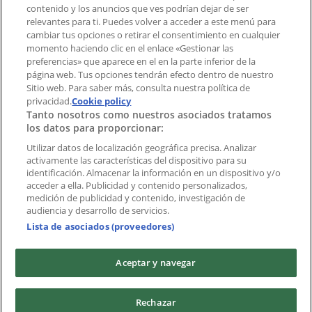
contenido y los anuncios que ves podrían dejar de ser
Índices
relevantes para ti. Puedes volver a acceder a este menú para
cambiar tus opciones o retirar el consentimiento en cualquier
momento haciendo clic en el enlace «Gestionar las
preferencias» que aparece en el en la parte inferior de la
Marcas
página web. Tus opciones tendrán efecto dentro de nuestro
Marcas locales
Sitio web. Para saber más, consulta nuestra política de
privacidad.
Negocios
Cookie policy
Tanto nosotros como nuestros asociados tratamos
Negocios cercanos
los datos para proporcionar:
Productos
Productos locales
Utilizar datos de localización geográfica precisa. Analizar
activamente las características del dispositivo para su
Ciudades
identificación. Almacenar la información en un dispositivo y/o
acceder a ella. Publicidad y contenido personalizados,
Descargar la APP Tiendeo
medición de publicidad y contenido, investigación de
audiencia y desarrollo de servicios.
Lista de asociados (proveedores)
Aceptar y navegar
Copyright © Tiendeo ® 2026 · Shopfully Marketing S.L.U. –
Rechazar
Palau de Mar – 08039 Barcelona, Spain