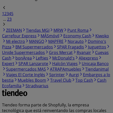
1
2
3
4
5
...
23
ZEEMAN
Tiendas MGI
MRW
Punt Roma
Carrefour Express
MÁSmóvil
Economy Cash
Kiwoko
Mi electro
MANGO
MAPFRE
Norauto
Domino's
Pizza
BM Supermercados
SPAR Fragadis
Juguettos
Unide Supermercados
Gros Mercat
Ryanair
Cuevas
Cash
bonÀrea
Lefties
McDonald's
Aliexpress
Expert
SPAR Lanzarote
Halcón Viajes
Unicaja Banco
Supermercados MAS
ATRAPAmuebles
Tiendanimal
Viajes El Corte Inglés
Sprinter
Aurgi
Embargos a lo
bestia
Muebles Boom
Travel Club
Top Cash
Cash
Ecofamilia
Stradivarius
Tiendeo forma parte de Shopfully, la empresa
tecnológica que está reinventando las compras locales