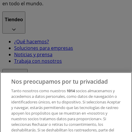
en todo el mundo.
Tiendeo
¿Qué hacemos?
Soluciones para empresas
Noticias y prensa
Trabaja con nosotros
Contacto
Nos preocupamos por tu privacidad
Tanto nosotros como nuestros
1014
socios almacenamos y
accedemos a datos personales, como datos de navegación o
Contacto comercial y de marketing
identificadores únicos, en tu dispositivo. Si seleccionas Aceptar
Tienda mal colocada en el mapa
y navegar, estarás permitiendo que las tecnologías de rastreo
Notificar un folleto
apoyen los propósitos que se muestran en «nosotros y
¿Encontraste un problema en la web o en la
nuestros socios tratamos datos para proporcionar». Si
aplicación?
seleccionas Rechazar o retiras tu consentimiento, los
deshabilitarás. Si se deshabilitan los rastreadores, parte del