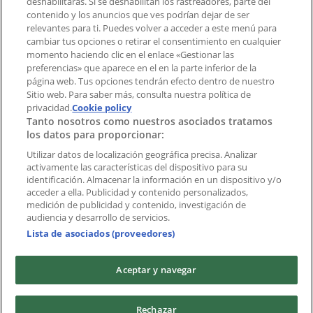
deshabilitarás. Si se deshabilitan los rastreadores, parte del
contenido y los anuncios que ves podrían dejar de ser
Índices
relevantes para ti. Puedes volver a acceder a este menú para
cambiar tus opciones o retirar el consentimiento en cualquier
momento haciendo clic en el enlace «Gestionar las
preferencias» que aparece en el en la parte inferior de la
Marcas
página web. Tus opciones tendrán efecto dentro de nuestro
Marcas locales
Sitio web. Para saber más, consulta nuestra política de
Negocios
privacidad.
Cookie policy
Tanto nosotros como nuestros asociados tratamos
Negocios cercanos
los datos para proporcionar:
Productos
Productos locales
Utilizar datos de localización geográfica precisa. Analizar
activamente las características del dispositivo para su
Ciudades
identificación. Almacenar la información en un dispositivo y/o
acceder a ella. Publicidad y contenido personalizados,
Descargar la APP Tiendeo
medición de publicidad y contenido, investigación de
audiencia y desarrollo de servicios.
Lista de asociados (proveedores)
Aceptar y navegar
Copyright © Tiendeo ® 2026 · Shopfully Marketing S.L.U. –
Rechazar