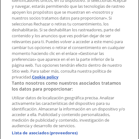
identificadores únicos, en tu dispositivo. Si seleccionas Aceptar
Tienda mal colocada en el mapa
y navegar, estarás permitiendo que las tecnologías de rastreo
Notificar un folleto
apoyen los propósitos que se muestran en «nosotros y
¿Encontraste un problema en la web o en la
nuestros socios tratamos datos para proporcionar». Si
aplicación?
seleccionas Rechazar o retiras tu consentimiento, los
deshabilitarás. Si se deshabilitan los rastreadores, parte del
contenido y los anuncios que ves podrían dejar de ser
Índices
relevantes para ti. Puedes volver a acceder a este menú para
cambiar tus opciones o retirar el consentimiento en cualquier
momento haciendo clic en el enlace «Gestionar las
preferencias» que aparece en el en la parte inferior de la
Marcas
página web. Tus opciones tendrán efecto dentro de nuestro
Marcas locales
Sitio web. Para saber más, consulta nuestra política de
Negocios
privacidad.
Cookie policy
Tanto nosotros como nuestros asociados tratamos
Negocios cercanos
los datos para proporcionar:
Productos
Productos locales
Utilizar datos de localización geográfica precisa. Analizar
activamente las características del dispositivo para su
Ciudades
identificación. Almacenar la información en un dispositivo y/o
acceder a ella. Publicidad y contenido personalizados,
Descargar la APP Tiendeo
medición de publicidad y contenido, investigación de
audiencia y desarrollo de servicios.
Lista de asociados (proveedores)