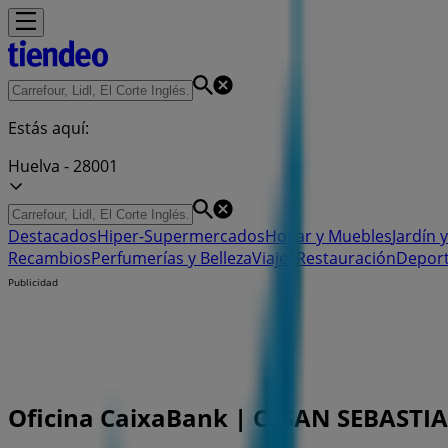
Estás aquí:
Huelva - 28001
Destacados
Hiper-Supermercados
Hogar y Muebles
Jardín y
Recambios
Perfumerías y Belleza
Viajes
Restauración
Depor
Publicidad
Oficina CaixaBank | C. SAN SEBASTIAN