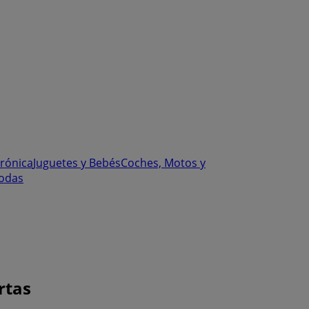
trónica
Juguetes y Bebés
Coches, Motos y
odas
rtas