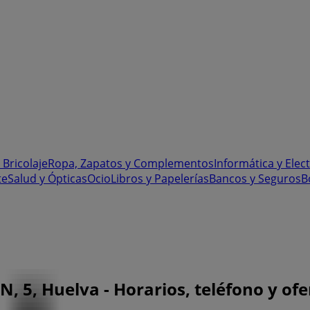
 Bricolaje
Ropa, Zapatos y Complementos
Informática y Elec
te
Salud y Ópticas
Ocio
Libros y Papelerías
Bancos y Seguros
B
, 5, Huelva - Horarios, teléfono y ofe