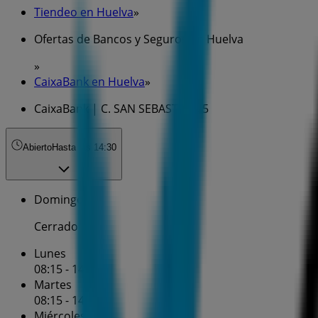
Tiendeo en Huelva
»
Ofertas de Bancos y Seguros en Huelva
»
CaixaBank en Huelva
»
CaixaBank | C. SAN SEBASTIAN, 5
Abierto
Hasta las 14:30
Domingo
Cerrado
Lunes
08:15 - 14:30
Martes
08:15 - 14:30
Miércoles