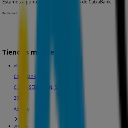
Estamos a punto de publicar ofertas de CaixaBank
Publicidad
Tiendas más cercanas
CaixaBank
C. SAN SEBASTIAN, 5, Huelva
298 m
Abierto