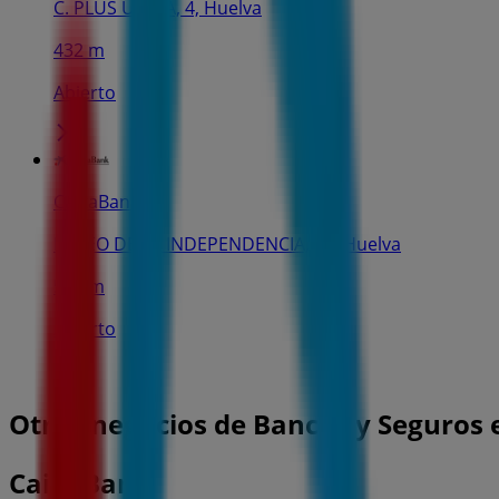
C. PLUS ULTRA, 4, Huelva
432 m
Abierto
CaixaBank
PASEO DE LA INDEPENDENCIA, 16, Huelva
591 m
Abierto
Otros negocios de Bancos y Seguros 
CaixaBank