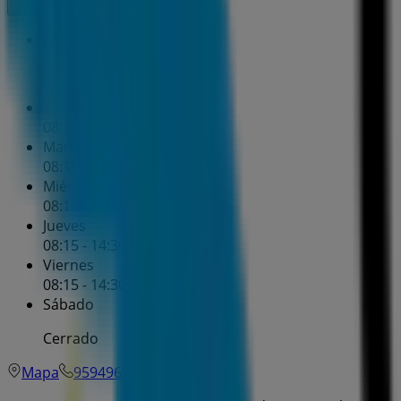
Domingo
Cerrado
Lunes
08:15 - 14:30
Martes
08:15 - 14:30
Miércoles
08:15 - 14:30
Jueves
08:15 - 14:30
16:15 - 18:30
Viernes
08:15 - 14:30
Sábado
Cerrado
Mapa
959496210