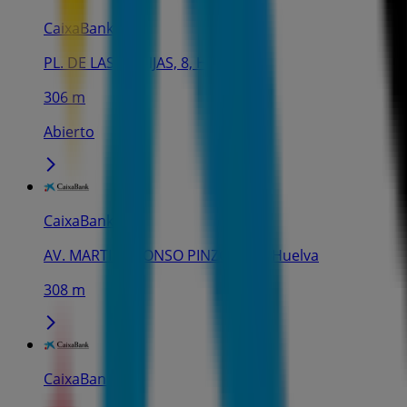
CaixaBank
PL. DE LAS MONJAS, 8, Huelva
306 m
Abierto
CaixaBank
AV. MARTIN ALONSO PINZON, 24, Huelva
308 m
CaixaBank