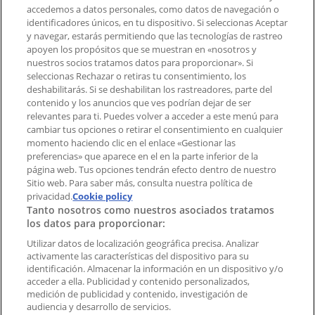
accedemos a datos personales, como datos de navegación o
Contacto comercial y de marketing
identificadores únicos, en tu dispositivo. Si seleccionas Aceptar
Tienda mal colocada en el mapa
y navegar, estarás permitiendo que las tecnologías de rastreo
Notificar un folleto
apoyen los propósitos que se muestran en «nosotros y
¿Encontraste un problema en la web o en la
nuestros socios tratamos datos para proporcionar». Si
aplicación?
seleccionas Rechazar o retiras tu consentimiento, los
deshabilitarás. Si se deshabilitan los rastreadores, parte del
contenido y los anuncios que ves podrían dejar de ser
Índices
relevantes para ti. Puedes volver a acceder a este menú para
cambiar tus opciones o retirar el consentimiento en cualquier
momento haciendo clic en el enlace «Gestionar las
preferencias» que aparece en el en la parte inferior de la
Marcas
página web. Tus opciones tendrán efecto dentro de nuestro
Marcas locales
Sitio web. Para saber más, consulta nuestra política de
Negocios
privacidad.
Cookie policy
Tanto nosotros como nuestros asociados tratamos
Negocios cercanos
los datos para proporcionar:
Productos
Productos locales
Utilizar datos de localización geográfica precisa. Analizar
activamente las características del dispositivo para su
Ciudades
identificación. Almacenar la información en un dispositivo y/o
acceder a ella. Publicidad y contenido personalizados,
Descargar la APP Tiendeo
medición de publicidad y contenido, investigación de
audiencia y desarrollo de servicios.