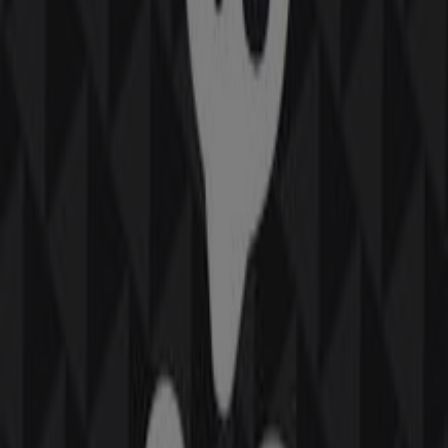
164 m
Otros negocios de Ocio en Huelva
La Traca
Bienvenido a la tienda de
La Traca
en Tiendeo, donde
podrás descubrir las mejores
ofertas
,
promociones
y
catálogos
de esta destacada marca del sector de
Ocio
.
Nuestra tienda física está ubicada en
Ctra. N-431, Pol.
Ind. las Menajas Nave16
,
Huelva
, y en ella encontrarás
una amplia gama de productos de calidad que te
permitirán ahorrar durante todo el
agosto de 2026
.
En Tiendeo te ofrecemos toda la información actualizada
sobre
La Traca
, como los horarios de apertura, las
ofertas exclusivas y la ubicación exacta de la tienda en
Ctra. N-431, Pol. Ind. las Menajas Nave16
. Además,