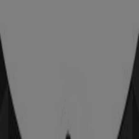
Estancos
Cuesta Tres Caidas de la 8, Huelva
131 m
Cerrado
Occident
C/ CARDENAL CISNEROS,9, Huelva
146 m
Carrefour Viajes