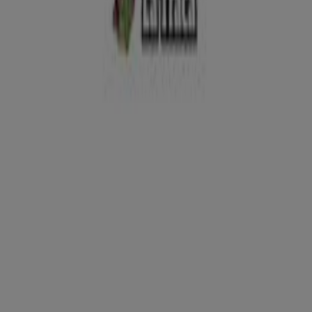
La Traca
Ofertas La Traca
Publicidad
Tiendas más cercanas