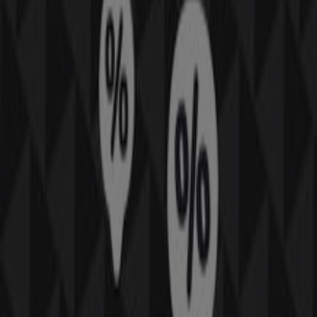
tendrás acceso a los últimos catálogos de
La Traca
,
donde podrás descubrir las promociones más recientes
y aprovechar grandes descuentos en productos de
Ocio
para tus compras en
Huelva
.
No pierdas la oportunidad de visitar la tienda de
La
Traca
en
Ctra. N-431, Pol. Ind. las Menajas Nave16
para disfrutar de una experiencia de compra completa.
Te invitamos a explorar las promociones que tenemos
para ti este
agosto
y mantenerte informado de las
mejores ofertas de
La Traca
en
Huelva
. ¡Visítanos y
empieza a ahorrar hoy mismo!
Más información de La Traca
Ver otras tiendas de La
Traca en Huelva
Publicidad