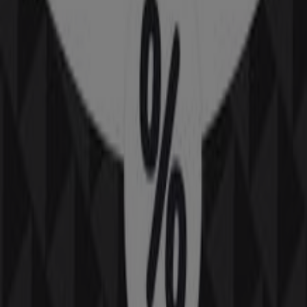
Calle Fernando el Católico, 15, Huelva
158 m
Cerrado
Soltour
FERNANDO EL CATOLICO, 15, HUELVA
158 m
Soltour
SAN SEBASTIAN, 6, HUELVA