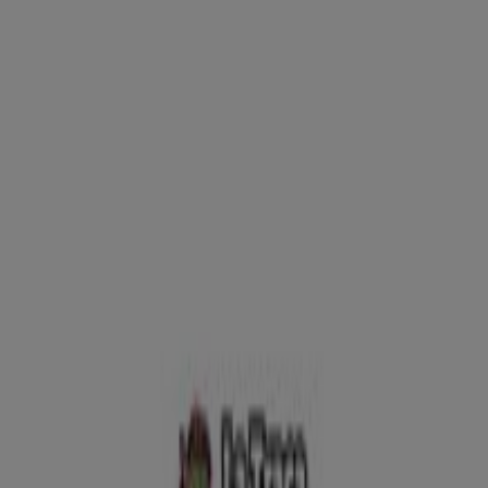
Menajas Nave16, Huelva - Ofertas,
horarios y teléfono
Tiendeo en Huelva
»
Ofertas de Ocio en Huelva
»
La Traca en Huelva
»
La Traca | Ctra. N-431, Pol. Ind. las Menajas Nave16
Mapa
959 22 37 23
Mapa
959 22 37 23
Ofertas de La Traca en Huelva