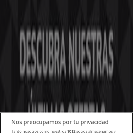
Tiendeo forma parte de Shopfully, la empresa
tecnológica que está reinventando las compras locales
en todo el mundo.
Tiendeo
¿Qué hacemos?
Soluciones para empresas
Noticias y prensa
Trabaja con nosotros
Contacto
Nos preocupamos por tu privacidad
Tanto nosotros como nuestros
1012
socios almacenamos y