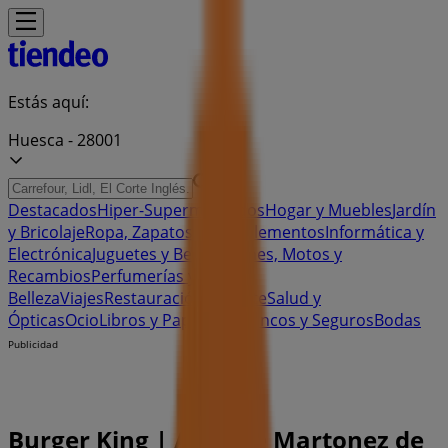
Estás aquí:
Huesca - 28001
Destacados
Hiper-Supermercados
Hogar y Muebles
Jardín
y Bricolaje
Ropa, Zapatos y Complementos
Informática y
Electrónica
Juguetes y Bebés
Coches, Motos y
Recambios
Perfumerías y
Belleza
Viajes
Restauración
Deporte
Salud y
Ópticas
Ocio
Libros y Papelerías
Bancos y Seguros
Bodas
Publicidad
Burger King | AVD. de Martonez de