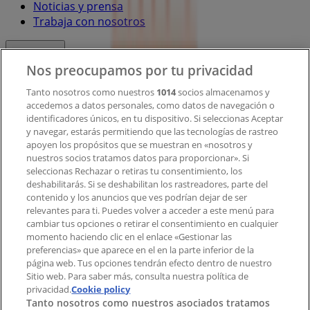
Noticias y prensa
Trabaja con nosotros
Contacto
Nos preocupamos por tu privacidad
Tanto nosotros como nuestros
1014
socios almacenamos y
accedemos a datos personales, como datos de navegación o
Contacto comercial y de marketing
identificadores únicos, en tu dispositivo. Si seleccionas Aceptar
Tienda mal colocada en el mapa
y navegar, estarás permitiendo que las tecnologías de rastreo
Notificar un folleto
apoyen los propósitos que se muestran en «nosotros y
¿Encontraste un problema en la web o en la
nuestros socios tratamos datos para proporcionar». Si
aplicación?
seleccionas Rechazar o retiras tu consentimiento, los
deshabilitarás. Si se deshabilitan los rastreadores, parte del
contenido y los anuncios que ves podrían dejar de ser
Índices
relevantes para ti. Puedes volver a acceder a este menú para
cambiar tus opciones o retirar el consentimiento en cualquier
momento haciendo clic en el enlace «Gestionar las
preferencias» que aparece en el en la parte inferior de la
Marcas
página web. Tus opciones tendrán efecto dentro de nuestro
Marcas locales
Sitio web. Para saber más, consulta nuestra política de
Negocios
privacidad.
Cookie policy
Tanto nosotros como nuestros asociados tratamos
Negocios cercanos