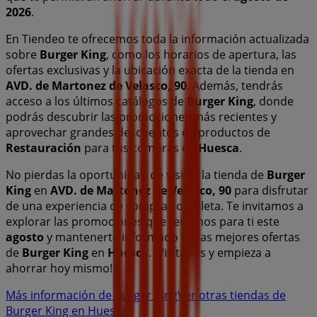
2026
.
En Tiendeo te ofrecemos toda la información actualizada
sobre
Burger King
, como los horarios de apertura, las
ofertas exclusivas y la ubicación exacta de la tienda en
AVD. de Martonez de Velasco, 90
. Además, tendrás
acceso a los últimos catálogos de
Burger King
, donde
podrás descubrir las promociones más recientes y
aprovechar grandes descuentos en productos de
Restauración
para tus compras en
Huesca
.
No pierdas la oportunidad de visitar la tienda de
Burger
King
en
AVD. de Martonez de Velasco, 90
para disfrutar
de una experiencia de compra completa. Te invitamos a
explorar las promociones que tenemos para ti este
agosto
y mantenerte informado de las mejores ofertas
de
Burger King
en
Huesca
. ¡Visítanos y empieza a
ahorrar hoy mismo!
Más información de Burger King
Ver otras tiendas de
Burger King en Huesca