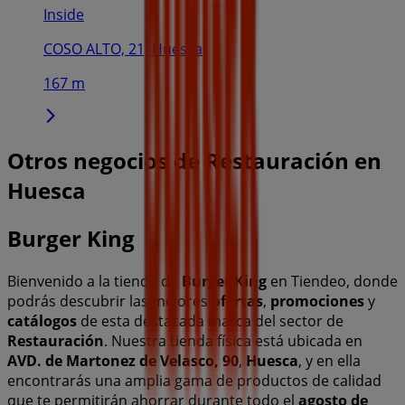
Inside
COSO ALTO, 21, Huesca
167 m
Otros negocios de Restauración en
Huesca
Burger King
Bienvenido a la tienda de
Burger King
en Tiendeo, donde
podrás descubrir las mejores
ofertas
,
promociones
y
catálogos
de esta destacada marca del sector de
Restauración
. Nuestra tienda física está ubicada en
AVD. de Martonez de Velasco, 90
,
Huesca
, y en ella
encontrarás una amplia gama de productos de calidad
que te permitirán ahorrar durante todo el
agosto de