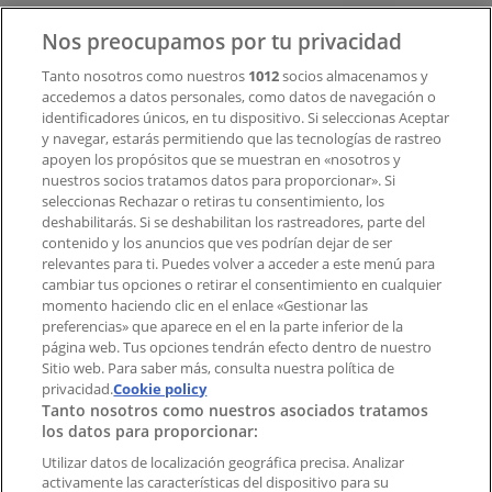
Contacto
Nos preocupamos por tu privacidad
Tanto nosotros como nuestros
1012
socios almacenamos y
accedemos a datos personales, como datos de navegación o
Contacto comercial y de marketing
identificadores únicos, en tu dispositivo. Si seleccionas Aceptar
Tienda mal colocada en el mapa
y navegar, estarás permitiendo que las tecnologías de rastreo
Notificar un folleto
apoyen los propósitos que se muestran en «nosotros y
¿Encontraste un problema en la web o en la
nuestros socios tratamos datos para proporcionar». Si
aplicación?
seleccionas Rechazar o retiras tu consentimiento, los
deshabilitarás. Si se deshabilitan los rastreadores, parte del
contenido y los anuncios que ves podrían dejar de ser
Índices
relevantes para ti. Puedes volver a acceder a este menú para
cambiar tus opciones o retirar el consentimiento en cualquier
momento haciendo clic en el enlace «Gestionar las
preferencias» que aparece en el en la parte inferior de la
Marcas
página web. Tus opciones tendrán efecto dentro de nuestro
Marcas locales
Sitio web. Para saber más, consulta nuestra política de
Negocios
privacidad.
Cookie policy
Tanto nosotros como nuestros asociados tratamos
Negocios cercanos
los datos para proporcionar:
Productos
Productos locales
Utilizar datos de localización geográfica precisa. Analizar
activamente las características del dispositivo para su
Ciudades