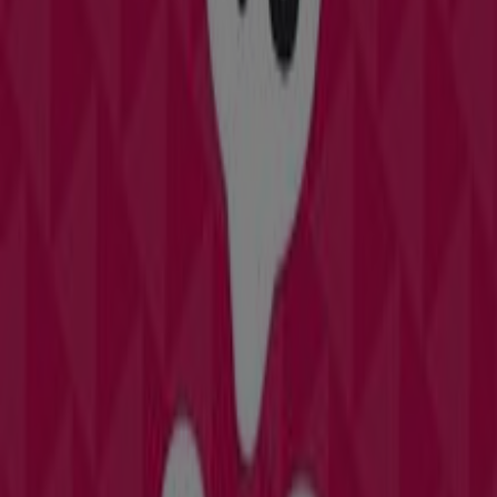
Cerrado
Otros negocios de Juguetes y Bebés
en Ibi
Panre
Bienvenido a la tienda de
Panre
en Tiendeo, donde
podrás descubrir las mejores
ofertas
,
promociones
y
catálogos
de esta destacada marca del sector de
Juguetes y Bebés
. Nuestra tienda física está ubicada en
Av, de la paz, 3
,
Ibi
, y en ella encontrarás una amplia
gama de productos de calidad que te permitirán ahorrar
durante todo el
agosto de 2026
.
En Tiendeo te ofrecemos toda la información actualizada
sobre
Panre
, como los horarios de apertura, las ofertas