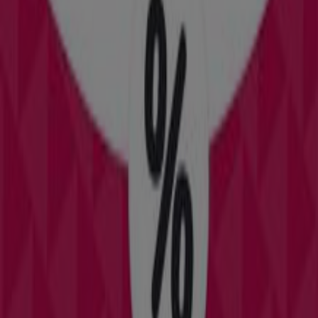
69 m
Cerrado
Dialprix
Avenida de Juan Carlos I,61, Ibi
69 m
Abierto
MRW
Carrer Virgen De Los Lírios, 3, A, Ibi
77 m