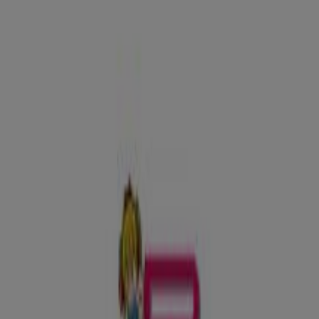
Ofertas, horarios y teléfono
Tiendeo en Ibi
»
Ofertas de Juguetes y Bebés en Ibi
»
Panre en Ibi
»
Panre | Av, de la paz, 3
Mapa
965552358
Mapa
965552358
Ofertas de Panre en Ibi
Panre