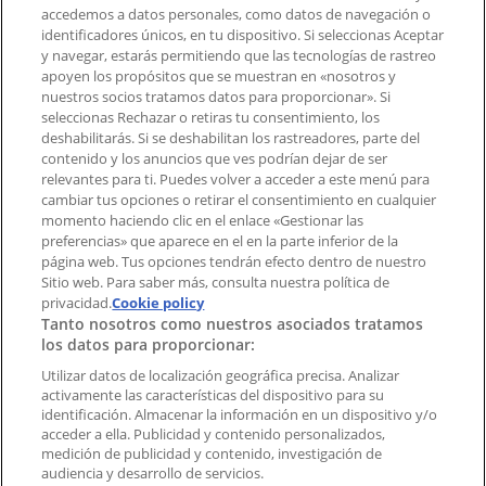
accedemos a datos personales, como datos de navegación o
Contacto comercial y de marketing
identificadores únicos, en tu dispositivo. Si seleccionas Aceptar
Tienda mal colocada en el mapa
y navegar, estarás permitiendo que las tecnologías de rastreo
Notificar un folleto
apoyen los propósitos que se muestran en «nosotros y
¿Encontraste un problema en la web o en la
nuestros socios tratamos datos para proporcionar». Si
aplicación?
seleccionas Rechazar o retiras tu consentimiento, los
deshabilitarás. Si se deshabilitan los rastreadores, parte del
contenido y los anuncios que ves podrían dejar de ser
Índices
relevantes para ti. Puedes volver a acceder a este menú para
cambiar tus opciones o retirar el consentimiento en cualquier
momento haciendo clic en el enlace «Gestionar las
preferencias» que aparece en el en la parte inferior de la
Marcas
página web. Tus opciones tendrán efecto dentro de nuestro
Marcas locales
Sitio web. Para saber más, consulta nuestra política de
Negocios
privacidad.
Cookie policy
Tanto nosotros como nuestros asociados tratamos
Negocios cercanos
los datos para proporcionar:
Productos
Productos locales
Utilizar datos de localización geográfica precisa. Analizar
activamente las características del dispositivo para su
Ciudades
identificación. Almacenar la información en un dispositivo y/o
acceder a ella. Publicidad y contenido personalizados,
Descargar la APP Tiendeo
medición de publicidad y contenido, investigación de
audiencia y desarrollo de servicios.