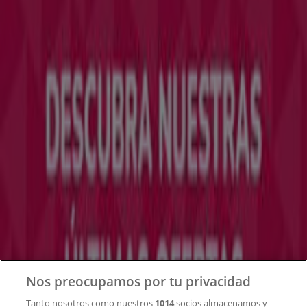
Tiendeo forma parte de Shopfully, la empresa
tecnológica que está reinventando las compras locales
en todo el mundo.
Tiendeo
¿Qué hacemos?
Soluciones para empresas
Noticias y prensa
Trabaja con nosotros
Contacto
Nos preocupamos por tu privacidad
Tanto nosotros como nuestros
1014
socios almacenamos y