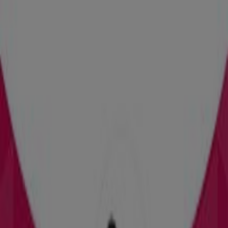
Plaza de reyes magos, 5, Ibi
7 m
Correos
AV. JUAN CARLOS I, 63, Ibi
50 m
Cerrado
Dialprix
Avda.Juan Carlos I, 61, Ibi