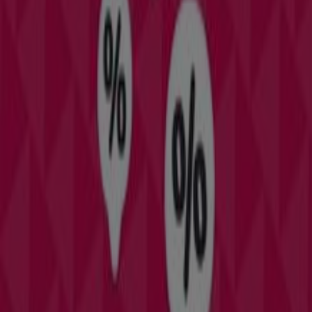
exclusivas y la ubicación exacta de la tienda en
Av, de la
paz, 3
. Además, tendrás acceso a los últimos catálogos
de
Panre
, donde podrás descubrir las promociones más
recientes y aprovechar grandes descuentos en
productos de
Juguetes y Bebés
para tus compras en
Ibi
.
No pierdas la oportunidad de visitar la tienda de
Panre
en
Av, de la paz, 3
para disfrutar de una experiencia de
compra completa. Te invitamos a explorar las
promociones que tenemos para ti este
agosto
y
mantenerte informado de las mejores ofertas de
Panre
en
Ibi
. ¡Visítanos y empieza a ahorrar hoy mismo!
Más información de Panre
Ver otras tiendas de Panre en
Ibi
Publicidad