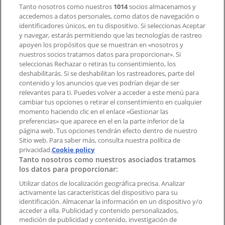
Contacto
Tanto nosotros como nuestros
1014
socios almacenamos y
accedemos a datos personales, como datos de navegación o
identificadores únicos, en tu dispositivo. Si seleccionas Aceptar
y navegar, estarás permitiendo que las tecnologías de rastreo
Contacto comercial y de marketing
apoyen los propósitos que se muestran en «nosotros y
Tienda mal colocada en el mapa
nuestros socios tratamos datos para proporcionar». Si
Notificar un folleto
seleccionas Rechazar o retiras tu consentimiento, los
deshabilitarás. Si se deshabilitan los rastreadores, parte del
¿Encontraste un problema en la web o en la
contenido y los anuncios que ves podrían dejar de ser
aplicación?
relevantes para ti. Puedes volver a acceder a este menú para
cambiar tus opciones o retirar el consentimiento en cualquier
momento haciendo clic en el enlace «Gestionar las
Índices
preferencias» que aparece en el en la parte inferior de la
página web. Tus opciones tendrán efecto dentro de nuestro
Sitio web. Para saber más, consulta nuestra política de
Marcas
privacidad.
Cookie policy
Tanto nosotros como nuestros asociados tratamos
Negocios
los datos para proporcionar:
Negocios cercanos
Productos
Utilizar datos de localización geográfica precisa. Analizar
activamente las características del dispositivo para su
Ciudades
identificación. Almacenar la información en un dispositivo y/o
acceder a ella. Publicidad y contenido personalizados,
Descargar la APP Tiendeo
medición de publicidad y contenido, investigación de