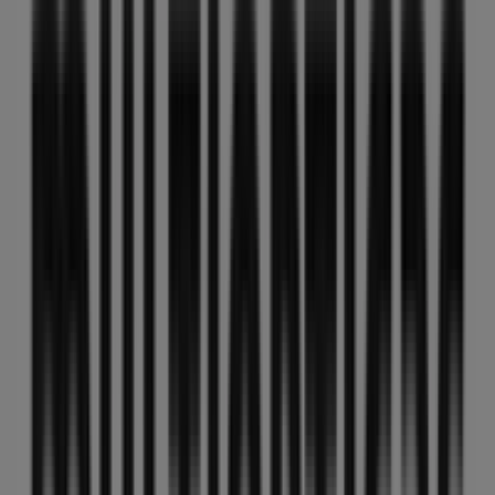
MultiÓpticas
Rebajas
Caduca el 13/8
Esta tienda de MultiÓpticas tiene los siguientes horarios:
Domingo , Lunes 09:30 - 13:30 / 17:30 - 21:00, Martes
09:30 - 13:30 / 17:30 - 21:00, Miércoles 09:30 - 13:30 / 17:30
- 21:00, Jueves 09:30 - 13:30 / 17:30 - 21:00, Viernes 09:30 -
13:30 / 17:30 - 21:00, Sábado 10:00 - 13:30
Actualmente hay 1 catálogos disponibles en esta tienda
de MultiÓpticas.
Navega por el último catálogo de MultiÓpticas en Pza.
jardinillos, 11 Rebajas que es válido del 31/7/2026 al
13/8/2026 y no pares de ahorrar.
Tiendas más cercanas