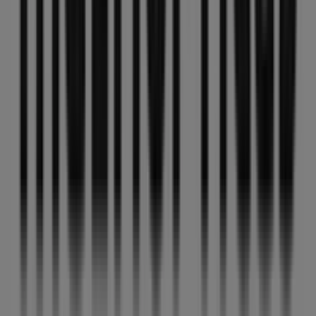
grandes descuentos en productos de
Salud y Ópticas
para tus compras en
Jaén
.
No pierdas la oportunidad de visitar la tienda de
MultiÓpticas
en
Pza. jardinillos, 11
para disfrutar de
una experiencia de compra completa. Te invitamos a
explorar las promociones que tenemos para ti este
agosto
y mantenerte informado de las mejores ofertas
de
MultiÓpticas
en
Jaén
. ¡Visítanos y empieza a ahorrar
hoy mismo!
Más información de MultiÓpticas
Ver otras tiendas de
MultiÓpticas en Jaén
Publicidad