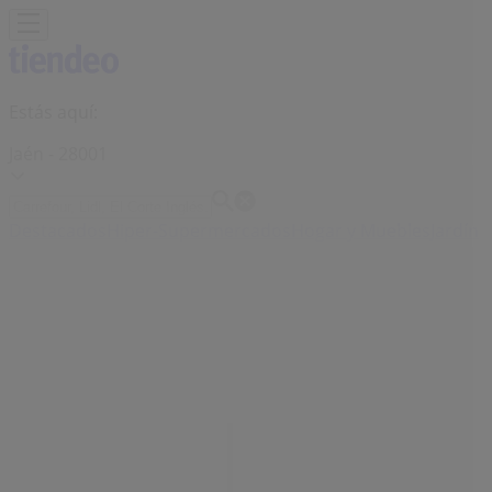
Estás aquí:
Jaén - 28001
Destacados
Hiper-Supermercados
Hogar y Muebles
Jardín
y Bricolaje
Ropa, Zapatos y Complementos
Informática y
Electrónica
Juguetes y Bebés
Coches, Motos y
Recambios
Perfumerías y
Belleza
Viajes
Restauración
Deporte
Salud y
Ópticas
Ocio
Libros y Papelerías
Bancos y Seguros
Bodas
Publicidad
MultiÓpticas | Pza. jardinillos, 11,