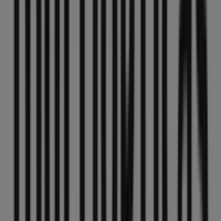
Jazztel
Calle Roldan y Marin 4, Jaén
90 m
Abierto
Coviran
Cl martinez molina 12, Jaén
93 m