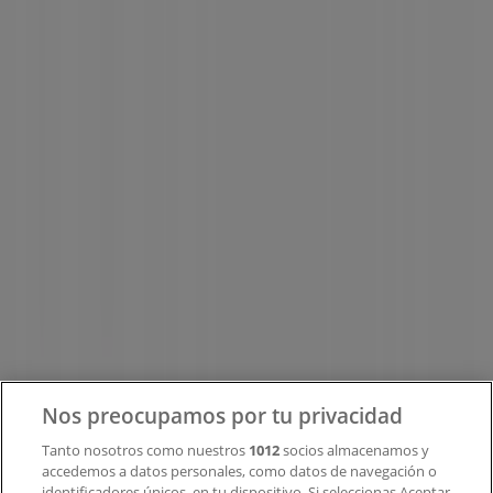
Tiendeo forma parte de Shopfully, la empresa
tecnológica que está reinventando las compras locales
en todo el mundo.
Tiendeo
¿Qué hacemos?
Soluciones para empresas
Noticias y prensa
Trabaja con nosotros
Contacto
Nos preocupamos por tu privacidad
Tanto nosotros como nuestros
1012
socios almacenamos y
accedemos a datos personales, como datos de navegación o
Contacto comercial y de marketing
identificadores únicos, en tu dispositivo. Si seleccionas Aceptar