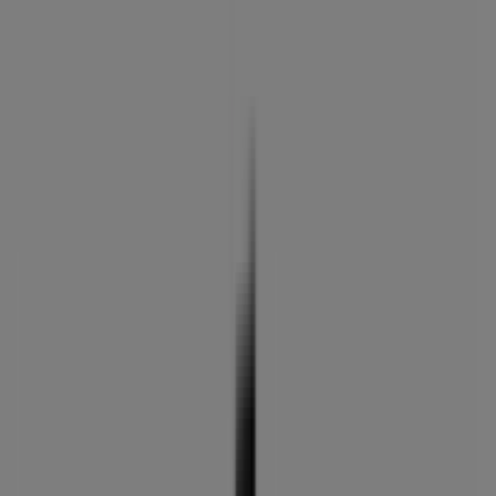
Jaén - Ofertas, horarios y teléfono
Tiendeo en Jaén
»
Ofertas de Salud y Ópticas en Jaén
»
MultiÓpticas en Jaén
»
MultiÓpticas | Pza. jardinillos, 11
Abierto
Hasta las 21:00
Domingo
Cerrado
Lunes
09:30 - 13:30
17:30 - 21:00