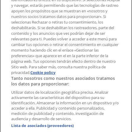
Tienda mal colocada en el mapa
y navegar, estarás permitiendo que las tecnologías de rastreo
Notificar un folleto
apoyen los propósitos que se muestran en «nosotros y
¿Encontraste un problema en la web o en la
nuestros socios tratamos datos para proporcionar». Si
aplicación?
seleccionas Rechazar o retiras tu consentimiento, los
deshabilitarás. Si se deshabilitan los rastreadores, parte del
contenido y los anuncios que ves podrían dejar de ser
Índices
relevantes para ti. Puedes volver a acceder a este menú para
cambiar tus opciones o retirar el consentimiento en cualquier
momento haciendo clic en el enlace «Gestionar las
preferencias» que aparece en el en la parte inferior de la
Marcas
página web. Tus opciones tendrán efecto dentro de nuestro
Marcas locales
Sitio web. Para saber más, consulta nuestra política de
Negocios
privacidad.
Cookie policy
Tanto nosotros como nuestros asociados tratamos
Negocios cercanos
los datos para proporcionar:
Productos
Productos locales
Utilizar datos de localización geográfica precisa. Analizar
activamente las características del dispositivo para su
Ciudades
identificación. Almacenar la información en un dispositivo y/o
acceder a ella. Publicidad y contenido personalizados,
Descargar la APP Tiendeo
medición de publicidad y contenido, investigación de
audiencia y desarrollo de servicios.
Lista de asociados (proveedores)