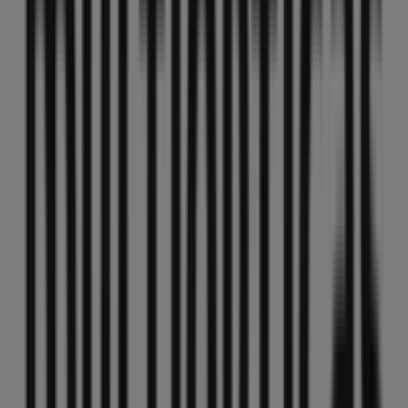
Stokke
Pza. de los Jardinillos, 3, Jaén
19 m
Soltour
DOCTOR EDUARDO ARROYO, 4 BJO, JAEN
59 m
Picking Pack
Calle Doctor Eduardo Arroyo, 11, Jaén
61 m