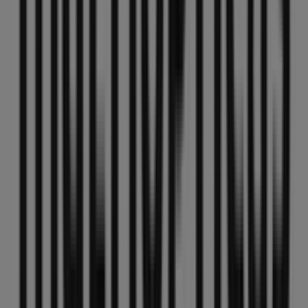
Otros negocios de Salud y Ópticas
en Jaén
MultiÓpticas
Bienvenido a la tienda de
MultiÓpticas
en Tiendeo,
donde podrás descubrir las mejores
ofertas
,
promociones
y
catálogos
de esta destacada marca del
sector de
Salud y Ópticas
. Nuestra tienda física está
ubicada en
Pza. jardinillos, 11
,
Jaén
, y en ella
encontrarás una amplia gama de productos de calidad
que te permitirán ahorrar durante todo el
agosto de
2026
.
En Tiendeo te ofrecemos toda la información actualizada
sobre
MultiÓpticas
, como los horarios de apertura, las
ofertas exclusivas y la ubicación exacta de la tienda en
Pza. jardinillos, 11
. Además, tendrás acceso a los
últimos catálogos de
MultiÓpticas
, donde podrás
descubrir las promociones más recientes y aprovechar