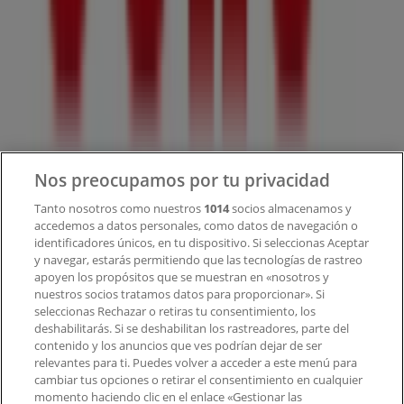
¿Qué hacemos?
Soluciones para empresas
Noticias y prensa
Trabaja con nosotros
Contacto
Nos preocupamos por tu privacidad
Tanto nosotros como nuestros
1014
socios almacenamos y
accedemos a datos personales, como datos de navegación o
Contacto comercial y de marketing
identificadores únicos, en tu dispositivo. Si seleccionas Aceptar
Tienda mal colocada en el mapa
y navegar, estarás permitiendo que las tecnologías de rastreo
Notificar un folleto
apoyen los propósitos que se muestran en «nosotros y
¿Encontraste un problema en la web o en la
nuestros socios tratamos datos para proporcionar». Si
aplicación?
seleccionas Rechazar o retiras tu consentimiento, los
deshabilitarás. Si se deshabilitan los rastreadores, parte del
contenido y los anuncios que ves podrían dejar de ser
Índices
relevantes para ti. Puedes volver a acceder a este menú para
cambiar tus opciones o retirar el consentimiento en cualquier
momento haciendo clic en el enlace «Gestionar las