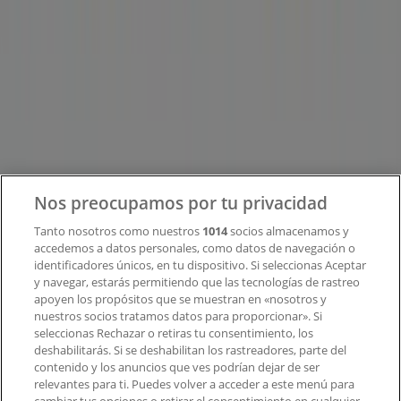
en todo el mundo.
Tiendeo
¿Qué hacemos?
Soluciones para empresas
Noticias y prensa
Trabaja con nosotros
Nos preocupamos por tu privacidad
Contacto
Tanto nosotros como nuestros
1014
socios almacenamos y
accedemos a datos personales, como datos de navegación o
identificadores únicos, en tu dispositivo. Si seleccionas Aceptar
y navegar, estarás permitiendo que las tecnologías de rastreo
Contacto comercial y de marketing
apoyen los propósitos que se muestran en «nosotros y
Tienda mal colocada en el mapa
nuestros socios tratamos datos para proporcionar». Si
Notificar un folleto
seleccionas Rechazar o retiras tu consentimiento, los
deshabilitarás. Si se deshabilitan los rastreadores, parte del
¿Encontraste un problema en la web o en la
contenido y los anuncios que ves podrían dejar de ser
aplicación?
relevantes para ti. Puedes volver a acceder a este menú para