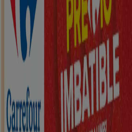
Nuevo
ZEEMAN
Ha llegado nuestra nueva colección
infantil
Caduca el 21/8
Legutiano
Nuevo
KIK
Más diversión en el cole
Caduca el 16/8
Legutiano
Nuevo