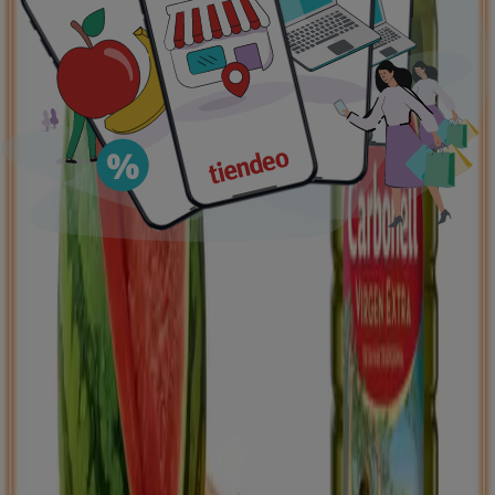
supermercados
jardín y bricolaje
Freidora de aire
patinete
eléctrico
viajes
aceite de oliva
comida
asiática
aguacates
bomba de agua
Tiendeo en tu ciudad
Madrid
Barcelona
Valencia
Sevilla
Zaragoza
Málaga
Palma de Mallorca
Bilbao
Alicante
Murcia
Las Palmas de Gran Canaria
Córdoba
Valladolid
A
Coruña
Vigo
Granada
Ver más ciudades
Descargar la APP