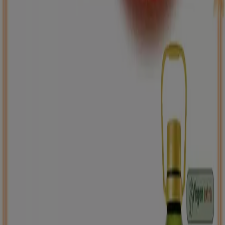
Back to school -20%
Caduca el 31/8
Legutiano
Nuevo
Carrefour
PRECIO IMBATIBLE
Caduca mañana
Legutiano
Ahorrar es aún más fácil con la aplicación.
Puedes encontrar las mejores ofertas de los
negocios más cercanos, guardarlas y crear tu lista