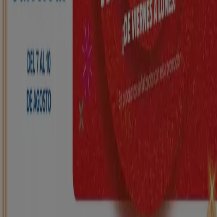
HiperDino
Ofertas que vuelan desde el 7 de agosto
Caduca mañana
Legutiano
Nuevo
Carrefour
REGIONAL (Articulos locales de
Alimentación, dulces, bebidas)
Caduca el 25/8
Legutiano
ToysRus