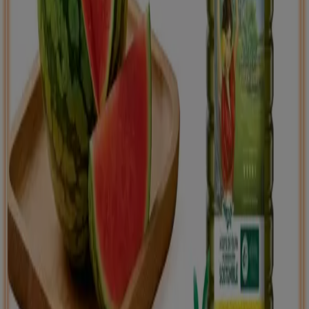
Tiendeo international
España
Italia
United Kingdom
México
Brasil
Colombia
Argentina
France
United States
Nederland
Deutschland
Perú
Chile
Portugal
Australia
Türkiye
Polska
Norge
Österreich
Sverige
Ecuador
Singapore
South Africa
Canada
Danmark
Suomi
日本
Ελλάδα
한국
Belgique
Schweiz
United Arab Emirates
România
Maroc
Ceská republika
Slovenská republika
Magyarország
България
Publicidad