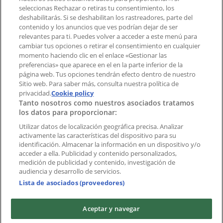
Notificar un folleto
seleccionas Rechazar o retiras tu consentimiento, los
deshabilitarás. Si se deshabilitan los rastreadores, parte del
¿Encontraste un problema en la web o en la
contenido y los anuncios que ves podrían dejar de ser
aplicación?
relevantes para ti. Puedes volver a acceder a este menú para
cambiar tus opciones o retirar el consentimiento en cualquier
momento haciendo clic en el enlace «Gestionar las
Índices
preferencias» que aparece en el en la parte inferior de la
página web. Tus opciones tendrán efecto dentro de nuestro
Sitio web. Para saber más, consulta nuestra política de
Marcas
privacidad.
Cookie policy
Tanto nosotros como nuestros asociados tratamos
Negocios
los datos para proporcionar:
Negocios cercanos
Productos
Utilizar datos de localización geográfica precisa. Analizar
activamente las características del dispositivo para su
Ciudades
identificación. Almacenar la información en un dispositivo y/o
acceder a ella. Publicidad y contenido personalizados,
Descargar la APP Tiendeo
medición de publicidad y contenido, investigación de
audiencia y desarrollo de servicios.
Lista de asociados (proveedores)
Aceptar y navegar