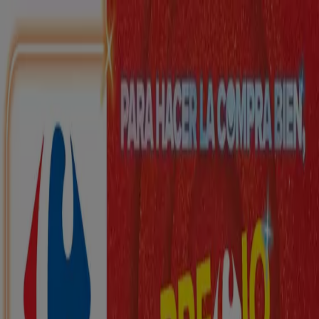
Estás aquí:
Legutiano - 28001
Destacados
Hiper-Supermercados
Hogar y Muebles
Jardín
y Bricolaje
Ropa, Zapatos y Complementos
Informática y
Electrónica
Juguetes y Bebés
Coches, Motos y
Recambios
Perfumerías y
Belleza
Viajes
Restauración
Deporte
Salud y
Ópticas
Ocio
Libros y Papelerías
Bancos y Seguros
Bodas
Publicidad
Top catálogos en Legutiano