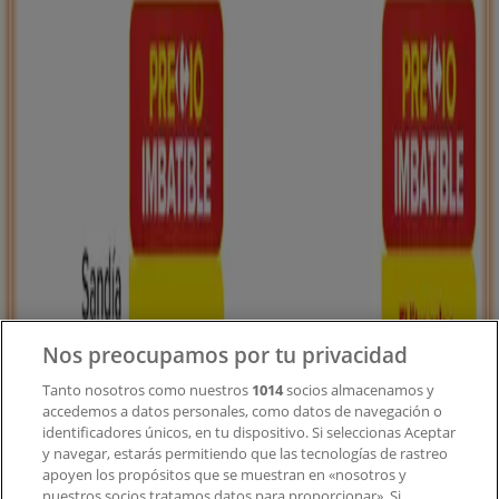
Tiendeo forma parte de Shopfully, la empresa
tecnológica que está reinventando las compras locales
en todo el mundo.
Tiendeo
¿Qué hacemos?
Soluciones para empresas
Noticias y prensa
Trabaja con nosotros
Nos preocupamos por tu privacidad
Contacto
Tanto nosotros como nuestros
1014
socios almacenamos y
accedemos a datos personales, como datos de navegación o
identificadores únicos, en tu dispositivo. Si seleccionas Aceptar
y navegar, estarás permitiendo que las tecnologías de rastreo
Contacto comercial y de marketing
apoyen los propósitos que se muestran en «nosotros y
Tienda mal colocada en el mapa
nuestros socios tratamos datos para proporcionar». Si