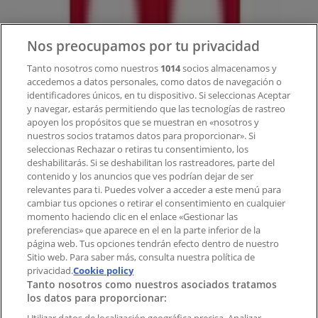
Contacto
Nos preocupamos por tu privacidad
Tanto nosotros como nuestros
1014
socios almacenamos y
accedemos a datos personales, como datos de navegación o
Contacto comercial y de marketing
identificadores únicos, en tu dispositivo. Si seleccionas Aceptar
Tienda mal colocada en el mapa
y navegar, estarás permitiendo que las tecnologías de rastreo
Notificar un folleto
apoyen los propósitos que se muestran en «nosotros y
¿Encontraste un problema en la web o en la
nuestros socios tratamos datos para proporcionar». Si
aplicación?
seleccionas Rechazar o retiras tu consentimiento, los
deshabilitarás. Si se deshabilitan los rastreadores, parte del
contenido y los anuncios que ves podrían dejar de ser
Índices
relevantes para ti. Puedes volver a acceder a este menú para
cambiar tus opciones o retirar el consentimiento en cualquier
momento haciendo clic en el enlace «Gestionar las
preferencias» que aparece en el en la parte inferior de la
Marcas
página web. Tus opciones tendrán efecto dentro de nuestro
Marcas locales
Sitio web. Para saber más, consulta nuestra política de
Negocios
privacidad.
Cookie policy
Tanto nosotros como nuestros asociados tratamos
Negocios cercanos
los datos para proporcionar:
Productos