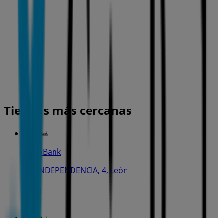
Tiendas más cercanas
CaixaBank
AV. INDEPENDENCIA, 4, León
51 m