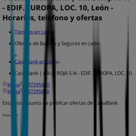
- EDIF. EUROPA, LOC. 10, León -
Horarios, teléfono y ofertas
Tiendeo en León
»
Ofertas de Bancos y Seguros en León
»
CaixaBank en León
»
CaixaBank | CRUZ ROJA S-N - EDIF. EUROPA, LOC. 10
Mapa
987295860
Mapa
987295860
Estamos a punto de publicar ofertas de CaixaBank
Publicidad