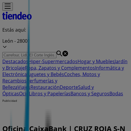
Estás aquí:
León - 28001
Destacados
Hiper-Supermercados
Hogar y Muebles
Jardín
y Bricolaje
Ropa, Zapatos y Complementos
Informática y
Electrónica
Juguetes y Bebés
Coches, Motos y
Recambios
Perfumerías y
Belleza
Viajes
Restauración
Deporte
Salud y
Ópticas
Ocio
Libros y Papelerías
Bancos y Seguros
Bodas
Publicidad
Oficina CaixaBank | CRUZ ROJA S-N