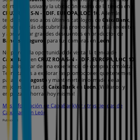
ofertas exclusivas y la ubicación exacta de la tienda en
CRUZ ROJA S-N - EDIF. EUROPA, LOC. 10
. Además,
tendrás acceso a los últimos catálogos de
CaixaBank
,
donde podrás descubrir las promociones más recientes
y aprovechar grandes descuentos en productos de
Bancos y Seguros
para tus compras en
León
.
No pierdas la oportunidad de visitar la tienda de
CaixaBank
en
CRUZ ROJA S-N - EDIF. EUROPA, LOC. 10
para disfrutar de una experiencia de compra completa.
Te invitamos a explorar las promociones que tenemos
para ti este
agosto
y mantenerte informado de las
mejores ofertas de
CaixaBank
en
León
. ¡Visítanos y
empieza a ahorrar hoy mismo!
Más información de CaixaBank
Ver otras tiendas de
CaixaBank en León
Publicidad