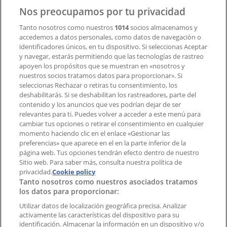
Contacto
Nos preocupamos por tu privacidad
Tanto nosotros como nuestros
1014
socios almacenamos y
accedemos a datos personales, como datos de navegación o
Contacto comercial y de marketing
identificadores únicos, en tu dispositivo. Si seleccionas Aceptar
Tienda mal colocada en el mapa
y navegar, estarás permitiendo que las tecnologías de rastreo
Notificar un folleto
apoyen los propósitos que se muestran en «nosotros y
¿Encontraste un problema en la web o en la
nuestros socios tratamos datos para proporcionar». Si
aplicación?
seleccionas Rechazar o retiras tu consentimiento, los
deshabilitarás. Si se deshabilitan los rastreadores, parte del
contenido y los anuncios que ves podrían dejar de ser
Índices
relevantes para ti. Puedes volver a acceder a este menú para
cambiar tus opciones o retirar el consentimiento en cualquier
momento haciendo clic en el enlace «Gestionar las
preferencias» que aparece en el en la parte inferior de la
Marcas
página web. Tus opciones tendrán efecto dentro de nuestro
Marcas locales
Sitio web. Para saber más, consulta nuestra política de
Negocios
privacidad.
Cookie policy
Tanto nosotros como nuestros asociados tratamos
Negocios cercanos
los datos para proporcionar:
Productos
Productos locales
Utilizar datos de localización geográfica precisa. Analizar
activamente las características del dispositivo para su
Ciudades
identificación. Almacenar la información en un dispositivo y/o