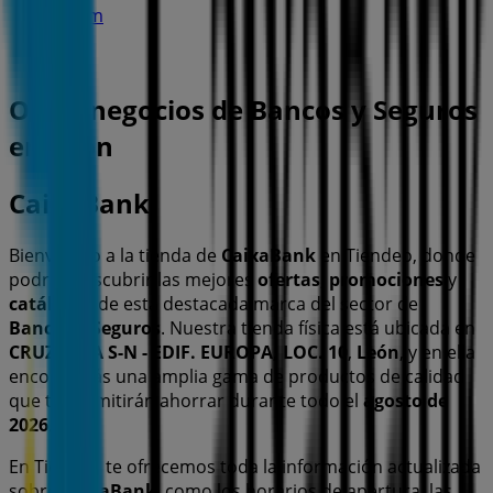
394 m
Otros negocios de Bancos y Seguros
en León
CaixaBank
Bienvenido a la tienda de
CaixaBank
en Tiendeo, donde
podrás descubrir las mejores
ofertas
,
promociones
y
catálogos
de esta destacada marca del sector de
Bancos y Seguros
. Nuestra tienda física está ubicada en
CRUZ ROJA S-N - EDIF. EUROPA, LOC. 10
,
León
, y en ella
encontrarás una amplia gama de productos de calidad
que te permitirán ahorrar durante todo el
agosto de
2026
.
En Tiendeo te ofrecemos toda la información actualizada
sobre
CaixaBank
, como los horarios de apertura, las