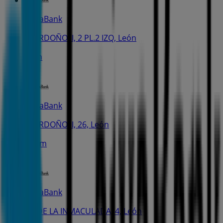
CaixaBank
C. ORDOÑO II, 2 PL.2 IZQ, León
62 m
CaixaBank
C. ORDOÑO II, 26, León
387 m
CaixaBank
PL. DE LA INMACULADA, 4, León