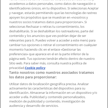
accedemos a datos personales, como datos de navegación o
Contacto comercial y de marketing
identificadores únicos, en tu dispositivo. Si seleccionas Aceptar
Tienda mal colocada en el mapa
y navegar, estarás permitiendo que las tecnologías de rastreo
Notificar un folleto
apoyen los propósitos que se muestran en «nosotros y
¿Encontraste un problema en la web o en la
nuestros socios tratamos datos para proporcionar». Si
aplicación?
seleccionas Rechazar o retiras tu consentimiento, los
deshabilitarás. Si se deshabilitan los rastreadores, parte del
contenido y los anuncios que ves podrían dejar de ser
Índices
relevantes para ti. Puedes volver a acceder a este menú para
cambiar tus opciones o retirar el consentimiento en cualquier
momento haciendo clic en el enlace «Gestionar las
preferencias» que aparece en el en la parte inferior de la
Marcas
página web. Tus opciones tendrán efecto dentro de nuestro
Marcas locales
Sitio web. Para saber más, consulta nuestra política de
Negocios
privacidad.
Cookie policy
Tanto nosotros como nuestros asociados tratamos
Negocios cercanos
los datos para proporcionar:
Productos
Productos locales
Utilizar datos de localización geográfica precisa. Analizar
activamente las características del dispositivo para su
Ciudades
identificación. Almacenar la información en un dispositivo y/o
acceder a ella. Publicidad y contenido personalizados,
Descargar la APP Tiendeo
medición de publicidad y contenido, investigación de
audiencia y desarrollo de servicios.