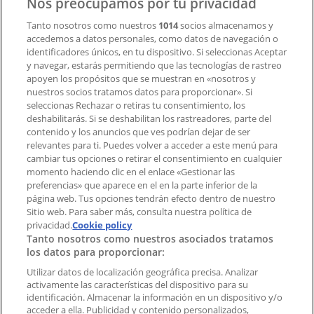
Nos preocupamos por tu privacidad
Tanto nosotros como nuestros
1014
socios almacenamos y
accedemos a datos personales, como datos de navegación o
Contacto comercial y de marketing
identificadores únicos, en tu dispositivo. Si seleccionas Aceptar
Tienda mal colocada en el mapa
y navegar, estarás permitiendo que las tecnologías de rastreo
Notificar un folleto
apoyen los propósitos que se muestran en «nosotros y
¿Encontraste un problema en la web o en la
nuestros socios tratamos datos para proporcionar». Si
aplicación?
seleccionas Rechazar o retiras tu consentimiento, los
deshabilitarás. Si se deshabilitan los rastreadores, parte del
contenido y los anuncios que ves podrían dejar de ser
Índices
relevantes para ti. Puedes volver a acceder a este menú para
cambiar tus opciones o retirar el consentimiento en cualquier
momento haciendo clic en el enlace «Gestionar las
preferencias» que aparece en el en la parte inferior de la
Marcas
página web. Tus opciones tendrán efecto dentro de nuestro
Marcas locales
Sitio web. Para saber más, consulta nuestra política de
Negocios
privacidad.
Cookie policy
Tanto nosotros como nuestros asociados tratamos
Negocios cercanos
los datos para proporcionar:
Productos
Productos locales
Utilizar datos de localización geográfica precisa. Analizar
activamente las características del dispositivo para su
Ciudades
identificación. Almacenar la información en un dispositivo y/o
acceder a ella. Publicidad y contenido personalizados,