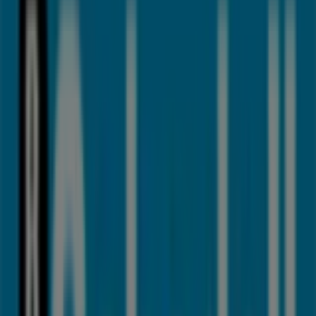
SIA Home Fashion
HERRIKO PLAZA, 3, Llodio
93 m
Gasolinera Eroski
Lamuza 7, Llodio
99 m
Cerrado