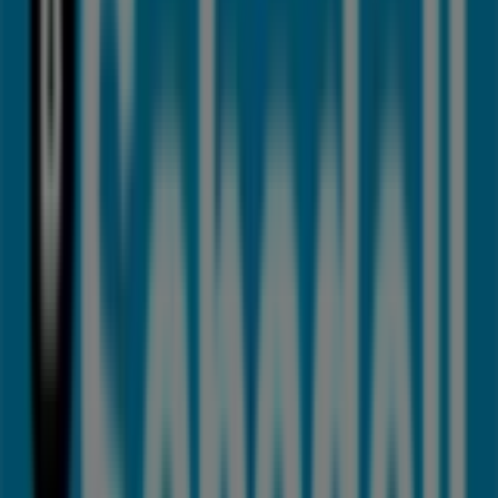
Naturhouse
Herriko Plaza, 5, Llodio
104 m
Iberdrola
c/ Lamuza, 12, Llodio
115 m
Cerrado
Otros negocios de Bancos y Seguros
en Llodio