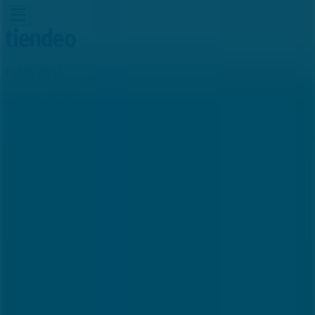
Estás aquí:
Llodio - 28001
Destacados
Hiper-Supermercados
Hogar y Muebles
Jardín
y Bricolaje
Ropa, Zapatos y Complementos
Informática y
Electrónica
Juguetes y Bebés
Coches, Motos y
Recambios
Perfumerías y
Belleza
Viajes
Restauración
Deporte
Salud y
Ópticas
Ocio
Libros y Papelerías
Bancos y Seguros
Bodas
Publicidad
Oficina Banco Sabadell |