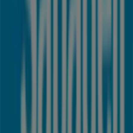
No pierdas la oportunidad de visitar la tienda de
Banco
Sabadell
en
Zumalakarregi etorbidea , 38
para
disfrutar de una experiencia de compra completa. Te
invitamos a explorar las promociones que tenemos para
ti este
agosto
y mantenerte informado de las mejores
ofertas de
Banco Sabadell
en
Llodio
. ¡Visítanos y
empieza a ahorrar hoy mismo!
Más información de Banco Sabadell
Ver otras tiendas de
Banco Sabadell en Llodio
Publicidad