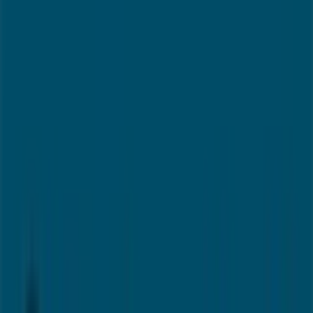
Zumalakarregi etorbidea , 38,
Llodio - Horarios, teléfono y ofertas
Tiendeo en Llodio
»
Ofertas de Bancos y Seguros en Llodio
»
Banco Sabadell en Llodio
»
Banco Sabadell | Zumalakarregi etorbidea , 38
Mapa
946729700
Mapa
946729700
Estamos a punto de publicar ofertas de Banco Sabadell
Publicidad