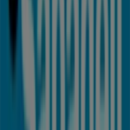
Banco Sabadell
Bienvenido a la tienda de
Banco Sabadell
en Tiendeo,
donde podrás descubrir las mejores
ofertas
,
promociones
y
catálogos
de esta destacada marca del
sector de
Bancos y Seguros
. Nuestra tienda física está
ubicada en
Zumalakarregi etorbidea , 38
,
Llodio
, y en
ella encontrarás una amplia gama de productos de
calidad que te permitirán ahorrar durante todo el
agosto de 2026
.
En Tiendeo te ofrecemos toda la información actualizada
sobre
Banco Sabadell
, como los horarios de apertura,
las ofertas exclusivas y la ubicación exacta de la tienda
en
Zumalakarregi etorbidea , 38
. Además, tendrás
acceso a los últimos catálogos de
Banco Sabadell
,
donde podrás descubrir las promociones más recientes
y aprovechar grandes descuentos en productos de
Bancos y Seguros
para tus compras en
Llodio
.