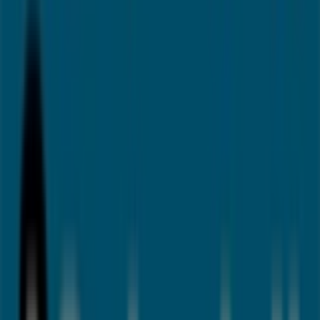
Tiendas más cercanas
Banco Sabadell
Zumalakarregi etorbidea , 38, Llodio
81 m