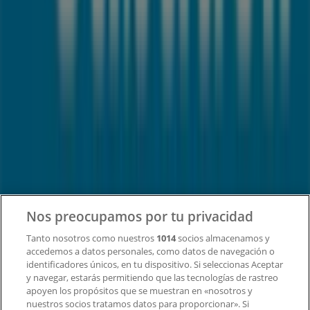
Tiendeo forma parte de Shopfully, la empresa
tecnológica que está reinventando las compras locales
en todo el mundo.
Tiendeo
¿Qué hacemos?
Soluciones para empresas
Noticias y prensa
Trabaja con nosotros
Contacto
Nos preocupamos por tu privacidad
Tanto nosotros como nuestros
1014
socios almacenamos y
accedemos a datos personales, como datos de navegación o
Contacto comercial y de marketing
identificadores únicos, en tu dispositivo. Si seleccionas Aceptar
Tienda mal colocada en el mapa
y navegar, estarás permitiendo que las tecnologías de rastreo
Notificar un folleto
apoyen los propósitos que se muestran en «nosotros y
¿Encontraste un problema en la web o en la
nuestros socios tratamos datos para proporcionar». Si