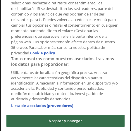
aplicación?
seleccionas Rechazar o retiras tu consentimiento, los
deshabilitarás. Si se deshabilitan los rastreadores, parte del
contenido y los anuncios que ves podrían dejar de ser
Índices
relevantes para ti. Puedes volver a acceder a este menú para
cambiar tus opciones o retirar el consentimiento en cualquier
momento haciendo clic en el enlace «Gestionar las
preferencias» que aparece en el en la parte inferior de la
Marcas
página web. Tus opciones tendrán efecto dentro de nuestro
Marcas locales
Sitio web. Para saber más, consulta nuestra política de
privacidad.
Cookie policy
Negocios
Tanto nosotros como nuestros asociados tratamos
Negocios cercanos
los datos para proporcionar:
Productos
Productos locales
Utilizar datos de localización geográfica precisa. Analizar
activamente las características del dispositivo para su
Ciudades
identificación. Almacenar la información en un dispositivo y/o
acceder a ella. Publicidad y contenido personalizados,
Descargar la APP Tiendeo
medición de publicidad y contenido, investigación de
audiencia y desarrollo de servicios.
Lista de asociados (proveedores)
Aceptar y navegar