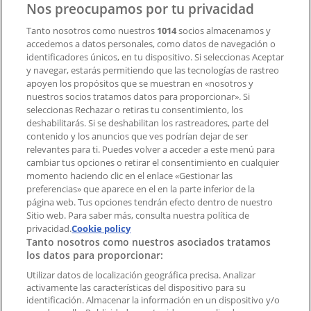
Nos preocupamos por tu privacidad
Tanto nosotros como nuestros
1014
socios almacenamos y
accedemos a datos personales, como datos de navegación o
Contacto comercial y de marketing
identificadores únicos, en tu dispositivo. Si seleccionas Aceptar
Tienda mal colocada en el mapa
y navegar, estarás permitiendo que las tecnologías de rastreo
Notificar un folleto
apoyen los propósitos que se muestran en «nosotros y
¿Encontraste un problema en la web o en la
nuestros socios tratamos datos para proporcionar». Si
aplicación?
seleccionas Rechazar o retiras tu consentimiento, los
deshabilitarás. Si se deshabilitan los rastreadores, parte del
contenido y los anuncios que ves podrían dejar de ser
Índices
relevantes para ti. Puedes volver a acceder a este menú para
cambiar tus opciones o retirar el consentimiento en cualquier
momento haciendo clic en el enlace «Gestionar las
preferencias» que aparece en el en la parte inferior de la
Marcas
página web. Tus opciones tendrán efecto dentro de nuestro
Marcas locales
Sitio web. Para saber más, consulta nuestra política de
Negocios
privacidad.
Cookie policy
Tanto nosotros como nuestros asociados tratamos
Negocios cercanos
los datos para proporcionar:
Productos
Productos locales
Utilizar datos de localización geográfica precisa. Analizar
activamente las características del dispositivo para su
Ciudades
identificación. Almacenar la información en un dispositivo y/o