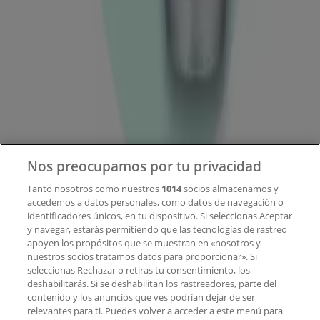
Tiendeo
¿Qué hacemos?
Soluciones para empresas
Noticias y prensa
Trabaja con nosotros
Contacto
Nos preocupamos por tu privacidad
Tanto nosotros como nuestros
1014
socios almacenamos y
accedemos a datos personales, como datos de navegación o
Contacto comercial y de marketing
identificadores únicos, en tu dispositivo. Si seleccionas Aceptar
Tienda mal colocada en el mapa
y navegar, estarás permitiendo que las tecnologías de rastreo
Notificar un folleto
apoyen los propósitos que se muestran en «nosotros y
¿Encontraste un problema en la web o en la
nuestros socios tratamos datos para proporcionar». Si
aplicación?
seleccionas Rechazar o retiras tu consentimiento, los
deshabilitarás. Si se deshabilitan los rastreadores, parte del
contenido y los anuncios que ves podrían dejar de ser
Índices
relevantes para ti. Puedes volver a acceder a este menú para