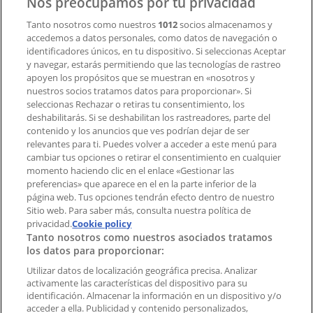
Nos preocupamos por tu privacidad
Tanto nosotros como nuestros
1012
socios almacenamos y
accedemos a datos personales, como datos de navegación o
Contacto comercial y de marketing
identificadores únicos, en tu dispositivo. Si seleccionas Aceptar
Tienda mal colocada en el mapa
y navegar, estarás permitiendo que las tecnologías de rastreo
Notificar un folleto
apoyen los propósitos que se muestran en «nosotros y
¿Encontraste un problema en la web o en la
nuestros socios tratamos datos para proporcionar». Si
aplicación?
seleccionas Rechazar o retiras tu consentimiento, los
deshabilitarás. Si se deshabilitan los rastreadores, parte del
contenido y los anuncios que ves podrían dejar de ser
Índices
relevantes para ti. Puedes volver a acceder a este menú para
cambiar tus opciones o retirar el consentimiento en cualquier
momento haciendo clic en el enlace «Gestionar las
preferencias» que aparece en el en la parte inferior de la
Marcas
página web. Tus opciones tendrán efecto dentro de nuestro
Marcas locales
Sitio web. Para saber más, consulta nuestra política de
Negocios
privacidad.
Cookie policy
Tanto nosotros como nuestros asociados tratamos
Negocios cercanos
los datos para proporcionar:
Productos
Productos locales
Utilizar datos de localización geográfica precisa. Analizar
activamente las características del dispositivo para su
Ciudades
identificación. Almacenar la información en un dispositivo y/o
acceder a ella. Publicidad y contenido personalizados,