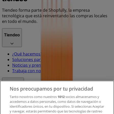
Tiendeo forma parte de Shopfully, la empresa
tecnológica que está reinventando las compras locales
en todo el mundo.
Tiendeo
¿Qué hacemos?
Soluciones para empresas
Noticias y prensa
Trabaja con nosotros
Contacto
Nos preocupamos por tu privacidad
Tanto nosotros como nuestros
1012
socios almacenamos y
accedemos a datos personales, como datos de navegación o
Contacto comercial y de marketing
identificadores únicos, en tu dispositivo. Si seleccionas Aceptar
Tienda mal colocada en el mapa
y navegar, estarás permitiendo que las tecnologías de rastreo