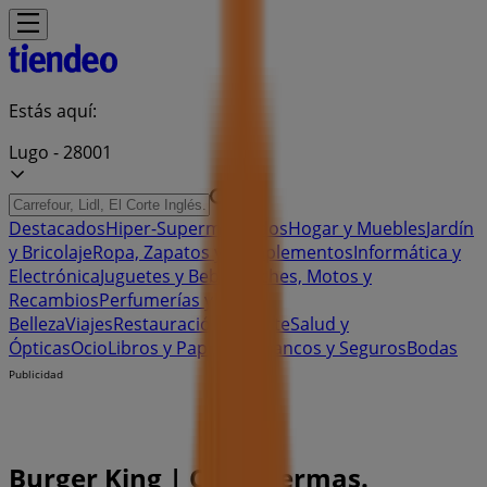
Estás aquí:
Lugo - 28001
Destacados
Hiper-Supermercados
Hogar y Muebles
Jardín
y Bricolaje
Ropa, Zapatos y Complementos
Informática y
Electrónica
Juguetes y Bebés
Coches, Motos y
Recambios
Perfumerías y
Belleza
Viajes
Restauración
Deporte
Salud y
Ópticas
Ocio
Libros y Papelerías
Bancos y Seguros
Bodas
Publicidad
Burger King | Cc As Termas.