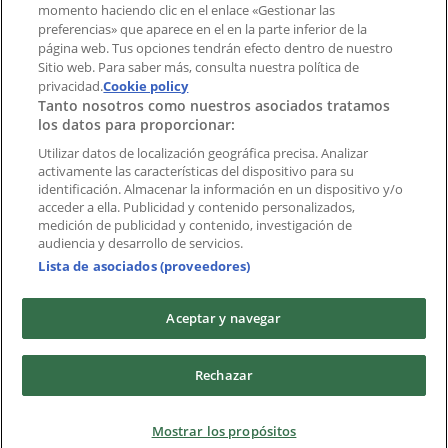
momento haciendo clic en el enlace «Gestionar las
preferencias» que aparece en el en la parte inferior de la
Marcas
página web. Tus opciones tendrán efecto dentro de nuestro
Marcas locales
Sitio web. Para saber más, consulta nuestra política de
Negocios
privacidad.
Cookie policy
Tanto nosotros como nuestros asociados tratamos
Negocios cercanos
los datos para proporcionar:
Productos
Productos locales
Utilizar datos de localización geográfica precisa. Analizar
activamente las características del dispositivo para su
Ciudades
identificación. Almacenar la información en un dispositivo y/o
acceder a ella. Publicidad y contenido personalizados,
Descargar la APP Tiendeo
medición de publicidad y contenido, investigación de
audiencia y desarrollo de servicios.
Lista de asociados (proveedores)
Aceptar y navegar
Copyright © Tiendeo ® 2026 · Shopfully Marketing S.L.U. –
Rechazar
Palau de Mar – 08039 Barcelona, Spain
Términos y condiciones
Política de privacidad
Mostrar los propósitos
Gestionar cookies