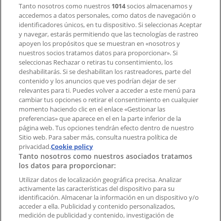
Tanto nosotros como nuestros
1014
socios almacenamos y
accedemos a datos personales, como datos de navegación o
Contacto comercial y de marketing
identificadores únicos, en tu dispositivo. Si seleccionas Aceptar
Tienda mal colocada en el mapa
y navegar, estarás permitiendo que las tecnologías de rastreo
Notificar un folleto
apoyen los propósitos que se muestran en «nosotros y
¿Encontraste un problema en la web o en la
nuestros socios tratamos datos para proporcionar». Si
aplicación?
seleccionas Rechazar o retiras tu consentimiento, los
deshabilitarás. Si se deshabilitan los rastreadores, parte del
contenido y los anuncios que ves podrían dejar de ser
Índices
relevantes para ti. Puedes volver a acceder a este menú para
cambiar tus opciones o retirar el consentimiento en cualquier
momento haciendo clic en el enlace «Gestionar las
preferencias» que aparece en el en la parte inferior de la
Marcas
página web. Tus opciones tendrán efecto dentro de nuestro
Marcas locales
Sitio web. Para saber más, consulta nuestra política de
Negocios
privacidad.
Cookie policy
Tanto nosotros como nuestros asociados tratamos
Negocios cercanos
los datos para proporcionar:
Productos
Productos locales
Utilizar datos de localización geográfica precisa. Analizar
activamente las características del dispositivo para su
Ciudades
identificación. Almacenar la información en un dispositivo y/o
acceder a ella. Publicidad y contenido personalizados,
Descargar la APP Tiendeo
medición de publicidad y contenido, investigación de