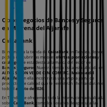
Otros negocios de Bancos y Seguros
en Mairena del Aljarafe
CaixaBank
Bienvenido a la tienda de
CaixaBank
en Tiendeo, donde
podrás descubrir las mejores
ofertas
,
promociones
y
catálogos
de esta destacada marca del sector de
Bancos y Seguros
. Nuestra tienda física está ubicada en
ALTOS SIMON VERDE CEN. COMERC.
,
Mairena del
Aljarafe
, y en ella encontrarás una amplia gama de
productos de calidad que te permitirán ahorrar durante
todo el
agosto de 2026
.
En Tiendeo te ofrecemos toda la información actualizada
sobre
CaixaBank
, como los horarios de apertura, las