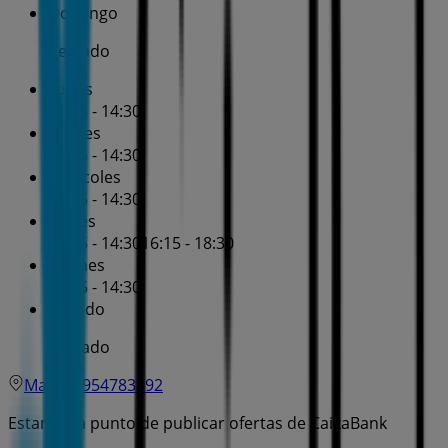
Domingo
Cerrado
Lunes
08:15 - 14:30
Martes
08:15 - 14:30
Miércoles
08:15 - 14:30
Jueves
08:15 - 14:30
16:15 - 18:30
Viernes
08:15 - 14:30
Sábado
Cerrado
Mapa
954783392
Estamos a punto de publicar ofertas de CaixaBank