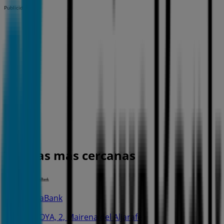
Publicidad
Tiendas más cercanas
CaixaBank
C. GOYA, 2, Mairena del Aljarafe