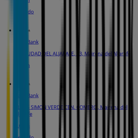
Cerrado
CaixaBank
BD CIUDAD DEL ALJARAFE, 13, Mairena del Aljarafe
2.0 km
CaixaBank
ALTOS SIMON VERDE CEN. COMERC., Mairena del
Aljarafe
2.6 km
Cerrado