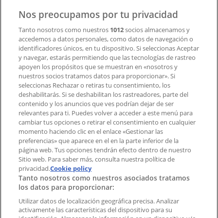
Contacto
Nos preocupamos por tu privacidad
Tanto nosotros como nuestros
1012
socios almacenamos y
accedemos a datos personales, como datos de navegación o
Contacto comercial y de marketing
identificadores únicos, en tu dispositivo. Si seleccionas Aceptar
Tienda mal colocada en el mapa
y navegar, estarás permitiendo que las tecnologías de rastreo
Notificar un folleto
apoyen los propósitos que se muestran en «nosotros y
¿Encontraste un problema en la web o en la
nuestros socios tratamos datos para proporcionar». Si
aplicación?
seleccionas Rechazar o retiras tu consentimiento, los
deshabilitarás. Si se deshabilitan los rastreadores, parte del
contenido y los anuncios que ves podrían dejar de ser
Índices
relevantes para ti. Puedes volver a acceder a este menú para
cambiar tus opciones o retirar el consentimiento en cualquier
momento haciendo clic en el enlace «Gestionar las
preferencias» que aparece en el en la parte inferior de la
Marcas
página web. Tus opciones tendrán efecto dentro de nuestro
Marcas locales
Sitio web. Para saber más, consulta nuestra política de
Negocios
privacidad.
Cookie policy
Tanto nosotros como nuestros asociados tratamos
Negocios cercanos
los datos para proporcionar:
Productos
Productos locales
Utilizar datos de localización geográfica precisa. Analizar
activamente las características del dispositivo para su
Ciudades