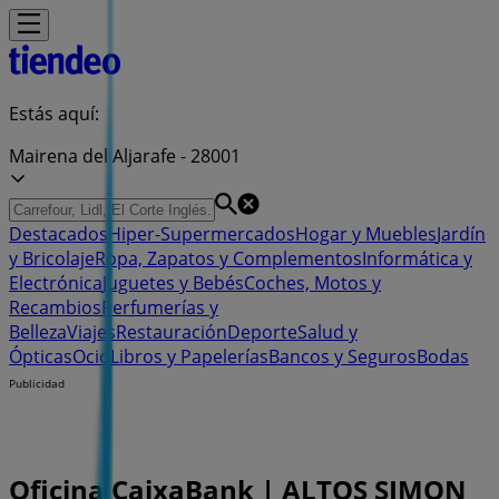
Estás aquí:
Mairena del Aljarafe - 28001
Destacados
Hiper-Supermercados
Hogar y Muebles
Jardín
y Bricolaje
Ropa, Zapatos y Complementos
Informática y
Electrónica
Juguetes y Bebés
Coches, Motos y
Recambios
Perfumerías y
Belleza
Viajes
Restauración
Deporte
Salud y
Ópticas
Ocio
Libros y Papelerías
Bancos y Seguros
Bodas
Publicidad
Oficina CaixaBank | ALTOS SIMON