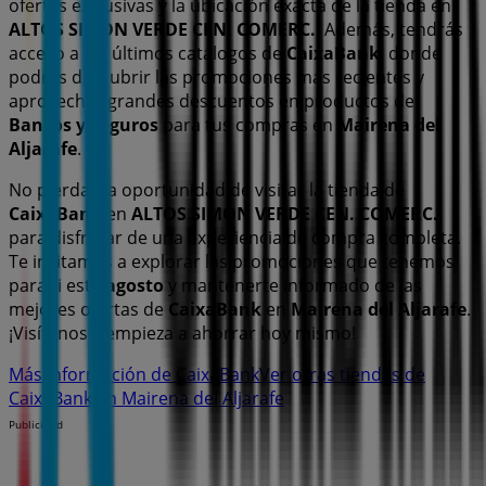
ofertas exclusivas y la ubicación exacta de la tienda en
ALTOS SIMON VERDE CEN. COMERC.
. Además, tendrás
acceso a los últimos catálogos de
CaixaBank
, donde
podrás descubrir las promociones más recientes y
aprovechar grandes descuentos en productos de
Bancos y Seguros
para tus compras en
Mairena del
Aljarafe
.
No pierdas la oportunidad de visitar la tienda de
CaixaBank
en
ALTOS SIMON VERDE CEN. COMERC.
para disfrutar de una experiencia de compra completa.
Te invitamos a explorar las promociones que tenemos
para ti este
agosto
y mantenerte informado de las
mejores ofertas de
CaixaBank
en
Mairena del Aljarafe
.
¡Visítanos y empieza a ahorrar hoy mismo!
Más información de CaixaBank
Ver otras tiendas de
CaixaBank en Mairena del Aljarafe
Publicidad