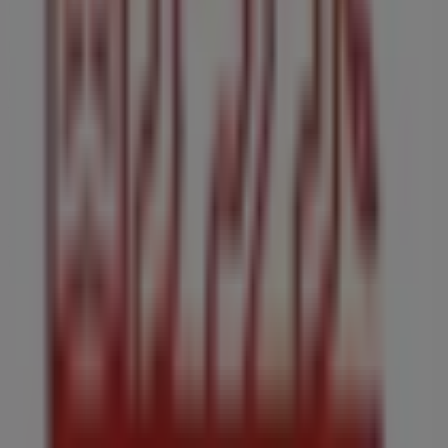
Málaga
.
No pierdas la oportunidad de visitar la tienda de
Generali Seguro de Hogar
en
Carretera de Coin, 82
para disfrutar de una experiencia de compra completa.
Te invitamos a explorar las promociones que tenemos
para ti este
agosto
y mantenerte informado de las
mejores ofertas de
Generali Seguro de Hogar
en
Málaga
. ¡Visítanos y empieza a ahorrar hoy mismo!
Más información de Generali Seguro de Hogar
Ver otras
tiendas de Generali Seguro de Hogar en Málaga
Publicidad