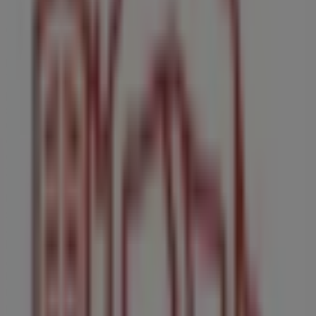
Generali Seguro de Hogar
Bienvenido a la tienda de
Generali Seguro de Hogar
en
Tiendeo, donde podrás descubrir las mejores
ofertas
,
promociones
y
catálogos
de esta destacada marca del
sector de
Bancos y Seguros
. Nuestra tienda física está
ubicada en
Carretera de Coin, 82
,
Málaga
, y en ella
encontrarás una amplia gama de productos de calidad
que te permitirán ahorrar durante todo el
agosto de
2026
.
En Tiendeo te ofrecemos toda la información actualizada
sobre
Generali Seguro de Hogar
, como los horarios de
apertura, las ofertas exclusivas y la ubicación exacta de
la tienda en
Carretera de Coin, 82
. Además, tendrás
acceso a los últimos catálogos de
Generali Seguro de
Hogar
, donde podrás descubrir las promociones más
recientes y aprovechar grandes descuentos en
productos de
Bancos y Seguros
para tus compras en