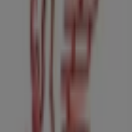
Silvian Heach
C.C.MARINA BANUS LOCAL 112-B, Málaga
33 m
Estancos
La Defensa 13 (L-12), Málaga
37 m
Cerrado