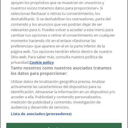
Notificar un folleto
apoyen los propósitos que se muestran en «nosotros y
¿Encontraste un problema en la web o en la
nuestros socios tratamos datos para proporcionar». Si
aplicación?
seleccionas Rechazar o retiras tu consentimiento, los
deshabilitarás. Si se deshabilitan los rastreadores, parte del
contenido y los anuncios que ves podrían dejar de ser
Índices
relevantes para ti. Puedes volver a acceder a este menú para
cambiar tus opciones o retirar el consentimiento en cualquier
momento haciendo clic en el enlace «Gestionar las
preferencias» que aparece en el en la parte inferior de la
Marcas
página web. Tus opciones tendrán efecto dentro de nuestro
Marcas locales
Sitio web. Para saber más, consulta nuestra política de
Negocios
privacidad.
Cookie policy
Tanto nosotros como nuestros asociados tratamos
Negocios cercanos
los datos para proporcionar:
Productos
Productos locales
Utilizar datos de localización geográfica precisa. Analizar
activamente las características del dispositivo para su
Ciudades
identificación. Almacenar la información en un dispositivo y/o
acceder a ella. Publicidad y contenido personalizados,
Descargar la APP Tiendeo
medición de publicidad y contenido, investigación de
audiencia y desarrollo de servicios.
Lista de asociados (proveedores)