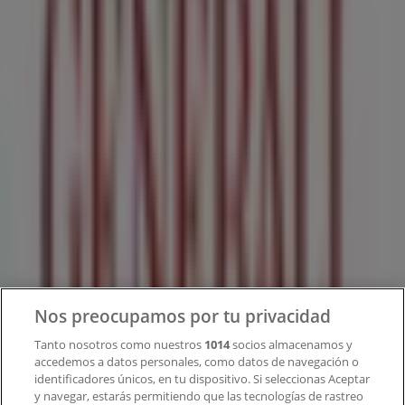
Tiendeo forma parte de Shopfully, la empresa
tecnológica que está reinventando las compras locales
en todo el mundo.
Tiendeo
¿Qué hacemos?
Soluciones para empresas
Noticias y prensa
Trabaja con nosotros
Contacto
Nos preocupamos por tu privacidad
Tanto nosotros como nuestros
1014
socios almacenamos y
accedemos a datos personales, como datos de navegación o
Contacto comercial y de marketing
identificadores únicos, en tu dispositivo. Si seleccionas Aceptar
Tienda mal colocada en el mapa
y navegar, estarás permitiendo que las tecnologías de rastreo