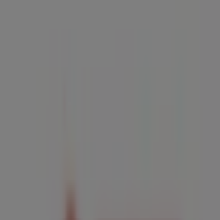
Carretera de Coin, 82, Málaga -
Horarios, teléfono y ofertas
Tiendeo en Málaga
»
Ofertas de Bancos y Seguros en Málaga
»
Generali Seguro de Hogar en Málaga
»
Generali Seguro de Hogar | Carretera de Coin, 82
Mapa
Mapa
Estamos a punto de publicar ofertas de Generali Seguro
de Hogar
Publicidad