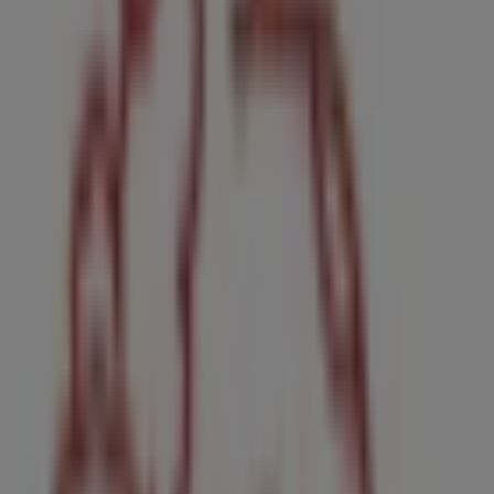
Pepco
C/ Jaén, 1, Málaga
37 m
Abierto
Lizarran
Avenida de Carmen Saenz de Tejada, Mijas
37 m
Otros negocios de Bancos y Seguros
en Málaga