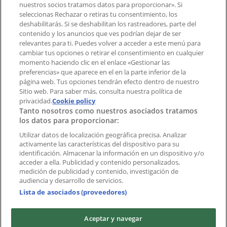
¿Encontraste un problema en la web o en la
nuestros socios tratamos datos para proporcionar». Si
aplicación?
seleccionas Rechazar o retiras tu consentimiento, los
deshabilitarás. Si se deshabilitan los rastreadores, parte del
contenido y los anuncios que ves podrían dejar de ser
Índices
relevantes para ti. Puedes volver a acceder a este menú para
cambiar tus opciones o retirar el consentimiento en cualquier
momento haciendo clic en el enlace «Gestionar las
preferencias» que aparece en el en la parte inferior de la
Marcas
página web. Tus opciones tendrán efecto dentro de nuestro
Marcas locales
Sitio web. Para saber más, consulta nuestra política de
Negocios
privacidad.
Cookie policy
Tanto nosotros como nuestros asociados tratamos
Negocios cercanos
los datos para proporcionar:
Productos
Productos locales
Utilizar datos de localización geográfica precisa. Analizar
activamente las características del dispositivo para su
Ciudades
identificación. Almacenar la información en un dispositivo y/o
acceder a ella. Publicidad y contenido personalizados,
Descargar la APP Tiendeo
medición de publicidad y contenido, investigación de
audiencia y desarrollo de servicios.
Lista de asociados (proveedores)
Aceptar y navegar