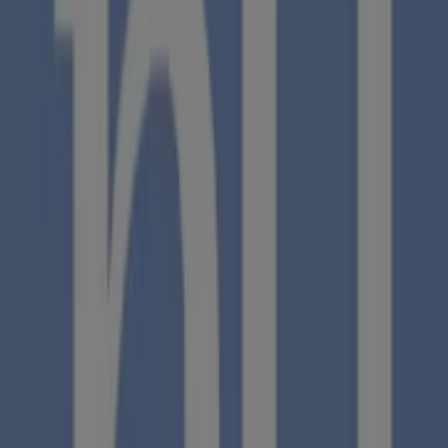
Teléfonos, horarios y direcciones
Tiendeo en Málaga
»
Ofertas de Viajes en Málaga
»
NH Hoteles en Málaga
»
Tiendas de NH Hoteles en Málaga
NH Hoteles
Calle San Jacinto, 2, Málaga
593 m