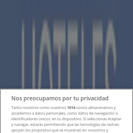
Tiendeo forma parte de Shopfully, la empresa
tecnológica que está reinventando las compras locales
en todo el mundo.
Tiendeo
¿Qué hacemos?
Soluciones para empresas
Noticias y prensa
Trabaja con nosotros
Contacto
Nos preocupamos por tu privacidad
Tanto nosotros como nuestros
1014
socios almacenamos y
accedemos a datos personales, como datos de navegación o
Contacto comercial y de marketing
identificadores únicos, en tu dispositivo. Si seleccionas Aceptar
Tienda mal colocada en el mapa
y navegar, estarás permitiendo que las tecnologías de rastreo
Notificar un folleto
apoyen los propósitos que se muestran en «nosotros y