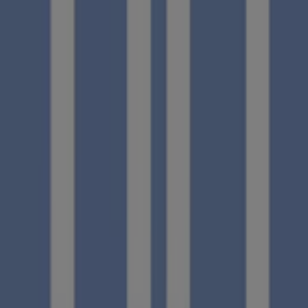
los detalles necesarios para que puedas disfrutar de una
experiencia de compra completa en
Málaga
.
No pierdas la oportunidad de aprovechar las
ofertas
de
NH Hoteles
en las tiendas de
Málaga
y mantente
actualizado con los mejores precios durante
agosto de
2026
. En Tiendeo, siempre encontrarás las mejores
tiendas y opciones de compra en
Málaga
. ¡Empieza a
explorar las tiendas y promociones que tenemos para ti
ahora mismo!
Publicidad