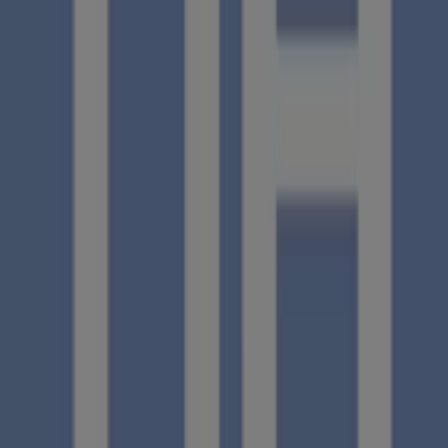
Otros negocios de Viajes en Málaga
NH Hoteles
¡Bienvenido a Tiendeo! Aquí puedes encontrar no solo
las mejores
ofertas
,
catálogos
y
promociones
, sino
también descubrir las tiendas más populares en
Málaga
.
Durante el mes de
agosto de 2026
, en nuestra
plataforma podrás conocer las últimas novedades de
NH
Hoteles
, una de las marcas más reconocidas, así como la
ubicación y detalles de las tiendas más cercanas en
Málaga
.
En Tiendeo, no solo tendrás acceso a
promociones
y
descuentos, sino también a información sobre las
tiendas físicas de tu ciudad. Explora los catálogos de
NH
Hoteles
, encuentra las tiendas en
Málaga
y descubre los
productos con grandes descuentos para ahorrar en tus
compras este
agosto
. Además, te mantenemos al tanto
de las ubicaciones exactas, horarios de atención y todos