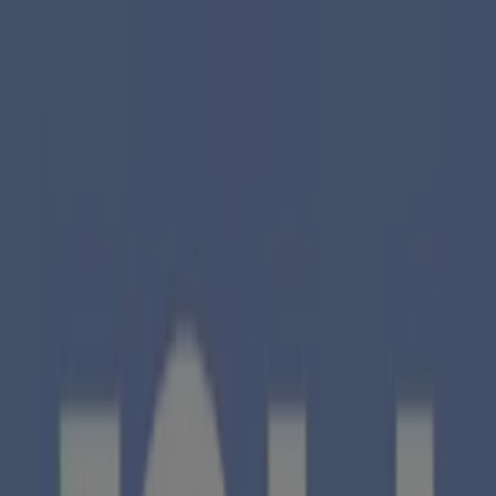
Estás aquí:
Málaga - 28001
Destacados
Hiper-Supermercados
Hogar y Muebles
Jardín
y Bricolaje
Ropa, Zapatos y Complementos
Informática y
Electrónica
Juguetes y Bebés
Coches, Motos y
Recambios
Perfumerías y
Belleza
Viajes
Restauración
Deporte
Salud y
Ópticas
Ocio
Libros y Papelerías
Bancos y Seguros
Bodas
Publicidad
Agencias NH Hoteles Málaga -