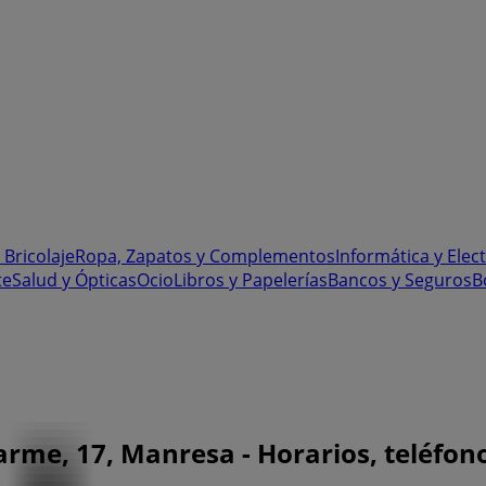
 Bricolaje
Ropa, Zapatos y Complementos
Informática y Elec
te
Salud y Ópticas
Ocio
Libros y Papelerías
Bancos y Seguros
B
arme, 17, Manresa - Horarios, teléfono