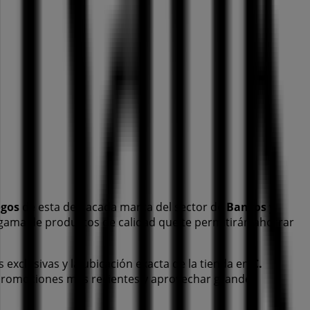
ogos
de esta destacada marca del sector de
Bancos y
a gama de productos de calidad que te permitirán ahorrar
s exclusivas y la ubicación exacta de la tienda en
C.
 promociones más recientes y aprovechar grandes