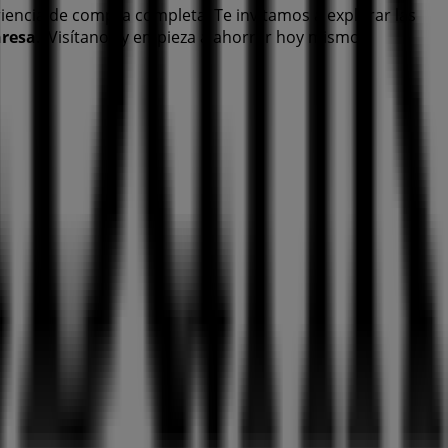
iencia de compra completa. Te invitamos a explorar las
resa
. ¡Visítanos y empieza a ahorrar hoy mismo!