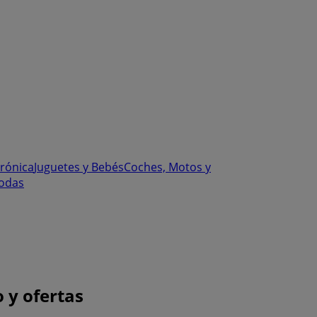
trónica
Juguetes y Bebés
Coches, Motos y
odas
 y ofertas