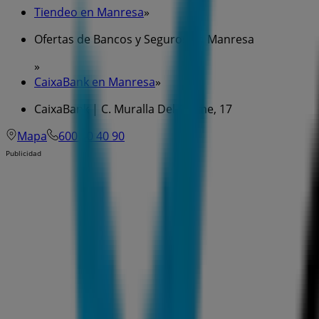
Tiendeo en Manresa
»
Ofertas de Bancos y Seguros en Manresa
»
CaixaBank en Manresa
»
CaixaBank | C. Muralla Del Carme, 17
Mapa
600 40 40 90
Publicidad