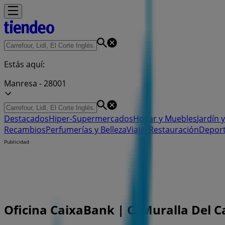
Estás aquí:
Manresa - 28001
Destacados
Hiper-Supermercados
Hogar y Muebles
Jardín y
Recambios
Perfumerías y Belleza
Viajes
Restauración
Depor
Publicidad
Oficina CaixaBank | C. Muralla Del C