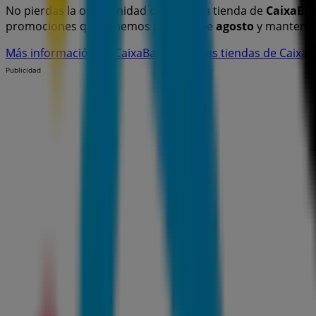
No pierdas la oportunidad de visitar la tienda de
CaixaBa
promociones que tenemos para ti este
agosto
y mantener
Más información de CaixaBank
Ver otras tiendas de Caixa
Publicidad