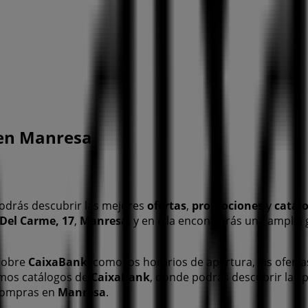
 en Manresa
odrás descubrir las mejores
ofertas
,
promociones
y
catál
 Del Carme, 17
,
Manresa
, y en ella encontrarás una ampli
 sobre
CaixaBank
, como los horarios de apertura, las oferta
imos catálogos de
CaixaBank
, donde podrás descubrir las
compras en
Manresa
.