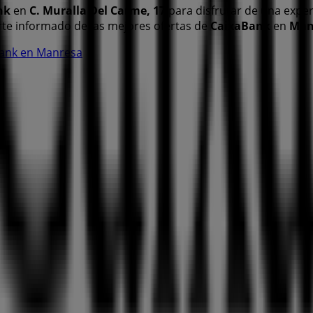
nk
en
C. Muralla Del Carme, 17
para disfrutar de una exper
te informado de las mejores ofertas de
CaixaBank
en
Man
Bank en Manresa