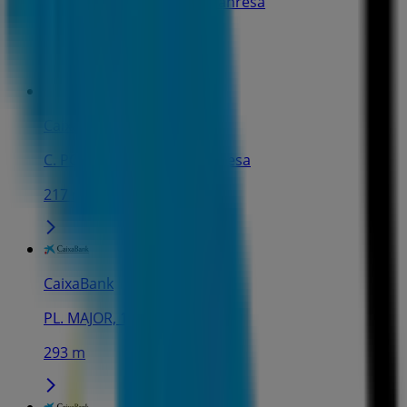
PASSEIG PERE III, 17-19, Manresa
147 m
CaixaBank
C. POMPEU FABRA, 1, Manresa
217 m
CaixaBank
PL. MAJOR, 17, Manresa
293 m