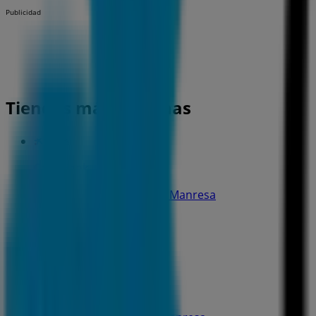
Publicidad
Tiendas más cercanas
CaixaBank
C. Muralla Del Carme, 17, Manresa
26 m
CaixaBank