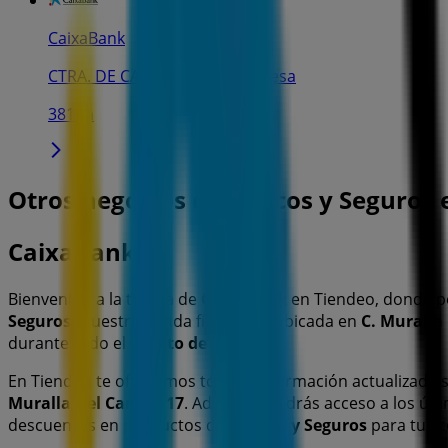
CaixaBank
CTRA. DE CARDONA, 75, Manresa
381 m
Otros negocios de Bancos y Seguros
CaixaBank
Bienvenido a la tienda de
CaixaBank
en Tiendeo, donde p
Seguros
. Nuestra tienda física está ubicada en
C. Muralla
durante todo el
agosto de 2026
.
En Tiendeo te ofrecemos toda la información actualizada
Muralla Del Carme, 17
. Además, tendrás acceso a los últ
descuentos en productos de
Bancos y Seguros
para tus 