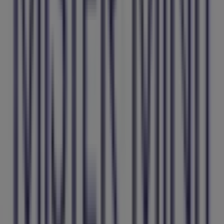
¡Bienvenido a Tiendeo! Aquí puedes encontrar no solo
las mejores
ofertas
,
catálogos
y
promociones
, sino
también descubrir las tiendas más populares en
Maó
.
Durante el mes de
agosto de 2026
, en nuestra
plataforma podrás conocer las últimas novedades de
Mister Minit
, una de las marcas más reconocidas, así
como la ubicación y detalles de las tiendas más cercanas
en
Maó
.
En Tiendeo, no solo tendrás acceso a
promociones
y
descuentos, sino también a información sobre las
tiendas físicas de tu ciudad. Explora los catálogos de
Mister Minit
, encuentra las tiendas en
Maó
y descubre
los productos con grandes descuentos para ahorrar en
tus compras este
agosto
. Además, te mantenemos al
tanto de las ubicaciones exactas, horarios de atención y
todos los detalles necesarios para que puedas disfrutar
de una experiencia de compra completa en
Maó
.
No pierdas la oportunidad de aprovechar las
ofertas
de
Mister Minit
en las tiendas de
Maó
y mantente