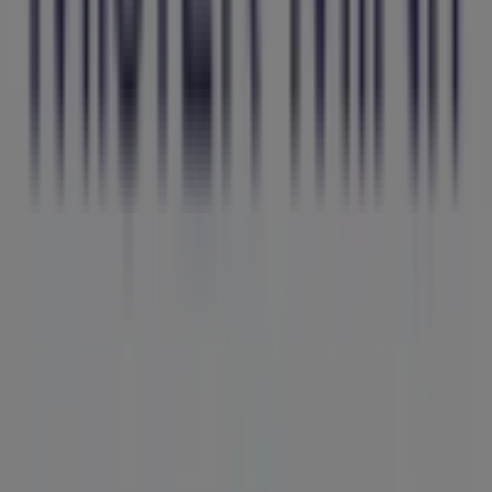
actualizado con los mejores precios durante
agosto de
2026
. En Tiendeo, siempre encontrarás las mejores
tiendas y opciones de compra en
Maó
. ¡Empieza a
explorar las tiendas y promociones que tenemos para ti
ahora mismo!
Publicidad