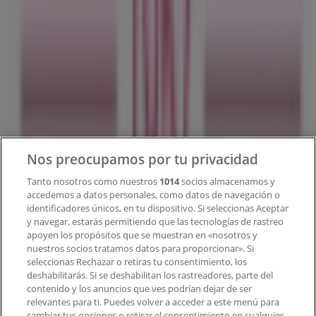
Tiendeo
¿Qué hacemos?
Soluciones para empresas
Noticias y prensa
Trabaja con nosotros
Contacto
Nos preocupamos por tu privacidad
Tanto nosotros como nuestros
1014
socios almacenamos y
accedemos a datos personales, como datos de navegación o
Contacto comercial y de marketing
identificadores únicos, en tu dispositivo. Si seleccionas Aceptar
Tienda mal colocada en el mapa
y navegar, estarás permitiendo que las tecnologías de rastreo
Notificar un folleto
apoyen los propósitos que se muestran en «nosotros y
¿Encontraste un problema en la web o en la
nuestros socios tratamos datos para proporcionar». Si
aplicación?
seleccionas Rechazar o retiras tu consentimiento, los
deshabilitarás. Si se deshabilitan los rastreadores, parte del
contenido y los anuncios que ves podrían dejar de ser
Índices
relevantes para ti. Puedes volver a acceder a este menú para
cambiar tus opciones o retirar el consentimiento en cualquier