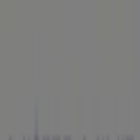
Estás aquí:
Maó - 28001
Destacados
Hiper-Supermercados
Hogar y Muebles
Jardín
y Bricolaje
Ropa, Zapatos y Complementos
Informática y
Electrónica
Juguetes y Bebés
Coches, Motos y
Recambios
Perfumerías y
Belleza
Viajes
Restauración
Deporte
Salud y
Ópticas
Ocio
Libros y Papelerías
Bancos y Seguros
Bodas
Publicidad
Tiendas Mister Minit Maó -