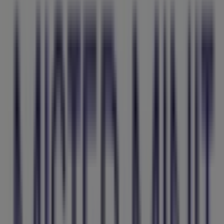
Teléfonos, horarios y direcciones
Tiendeo en Maó
»
Ofertas de Informática y Electrónica en Maó
»
Mister Minit en Maó
»
Tiendas de Mister Minit en Maó
Mister Minit
San Luís Gonzaga,78, Maó
3.3 km
Publicidad