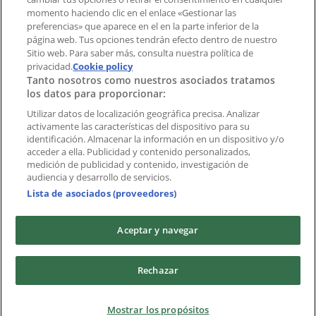
momento haciendo clic en el enlace «Gestionar las
preferencias» que aparece en el en la parte inferior de la
Marcas
página web. Tus opciones tendrán efecto dentro de nuestro
Marcas locales
Sitio web. Para saber más, consulta nuestra política de
Negocios
privacidad.
Cookie policy
Tanto nosotros como nuestros asociados tratamos
Negocios cercanos
los datos para proporcionar:
Productos
Productos locales
Utilizar datos de localización geográfica precisa. Analizar
activamente las características del dispositivo para su
Ciudades
identificación. Almacenar la información en un dispositivo y/o
acceder a ella. Publicidad y contenido personalizados,
Descargar la APP Tiendeo
medición de publicidad y contenido, investigación de
audiencia y desarrollo de servicios.
Lista de asociados (proveedores)
Aceptar y navegar
Copyright © Tiendeo ® 2026 · Shopfully Marketing S.L.U. –
Rechazar
Palau de Mar – 08039 Barcelona, Spain
Términos y condiciones
Política de privacidad
Mostrar los propósitos