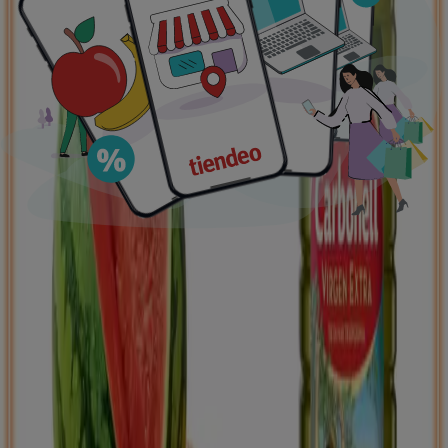
supermercados
jardín y bricolaje
Freidora de aire
patinete
eléctrico
viajes
aceite de oliva
comida
asiática
aguacates
bomba de agua
Tiendeo en tu ciudad
Madrid
Barcelona
Valencia
Sevilla
Zaragoza
Málaga
Palma de Mallorca
Bilbao
Alicante
Murcia
Las Palmas de Gran Canaria
Córdoba
Valladolid
A
Coruña
Vigo
Granada
Ver más ciudades
Descargar la APP