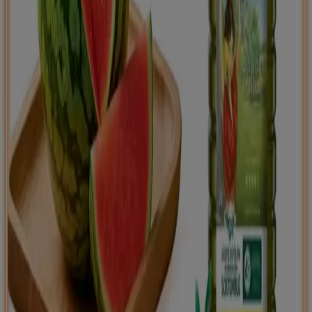
Tiendeo international
España
Italia
United Kingdom
México
Brasil
Colombia
Argentina
France
United States
Nederland
Deutschland
Perú
Chile
Portugal
Australia
Türkiye
Polska
Norge
Österreich
Sverige
Ecuador
Singapore
South Africa
Canada
Danmark
Suomi
日本
Ελλάδα
한국
Belgique
Schweiz
United Arab Emirates
România
Maroc
Ceská republika
Slovenská republika
Magyarország
България
Publicidad