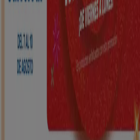
HiperDino
Ofertas que vuelan desde el 7 de agosto
Caduca mañana
Maó
Nuevo
Carrefour
REGIONAL (Articulos locales de
Alimentación, dulces, bebidas)
Caduca el 25/8
Maó
ToysRus