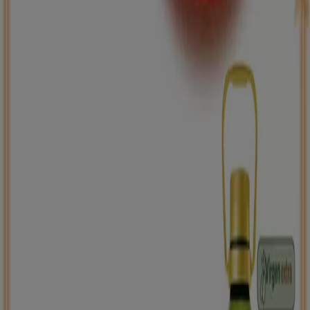
Back to school -20%
Caduca el 31/8
Maó
Nuevo
Carrefour
PRECIO IMBATIBLE
Caduca mañana
Maó
Ahorrar es aún más fácil con la aplicación.
Puedes encontrar las mejores ofertas de los
negocios más cercanos, guardarlas y crear tu lista