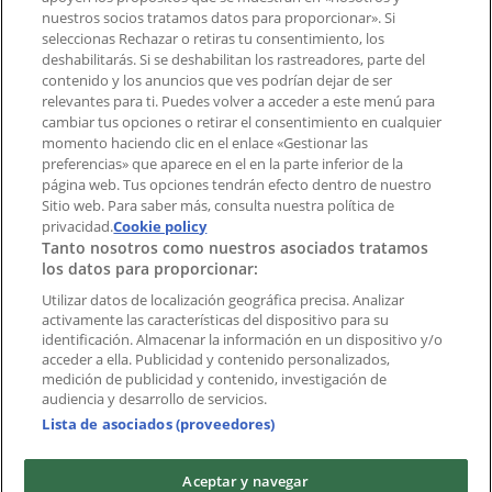
¿Encontraste un problema en la web o en la
nuestros socios tratamos datos para proporcionar». Si
aplicación?
seleccionas Rechazar o retiras tu consentimiento, los
deshabilitarás. Si se deshabilitan los rastreadores, parte del
contenido y los anuncios que ves podrían dejar de ser
Índices
relevantes para ti. Puedes volver a acceder a este menú para
cambiar tus opciones o retirar el consentimiento en cualquier
momento haciendo clic en el enlace «Gestionar las
preferencias» que aparece en el en la parte inferior de la
Marcas
página web. Tus opciones tendrán efecto dentro de nuestro
Marcas locales
Sitio web. Para saber más, consulta nuestra política de
Negocios
privacidad.
Cookie policy
Tanto nosotros como nuestros asociados tratamos
Negocios cercanos
los datos para proporcionar:
Productos
Productos locales
Utilizar datos de localización geográfica precisa. Analizar
activamente las características del dispositivo para su
Ciudades
identificación. Almacenar la información en un dispositivo y/o
acceder a ella. Publicidad y contenido personalizados,
Descargar la APP Tiendeo
medición de publicidad y contenido, investigación de
audiencia y desarrollo de servicios.
Lista de asociados (proveedores)
Aceptar y navegar