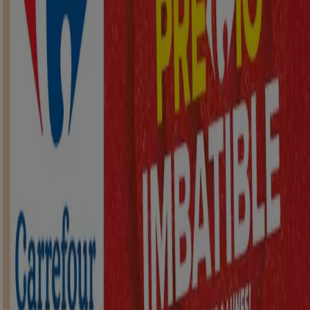
Nuevo
ZEEMAN
Ha llegado nuestra nueva colección
infantil
Caduca el 21/8
Maó
Nuevo
KIK
Más diversión en el cole
Caduca el 16/8
Maó
Nuevo