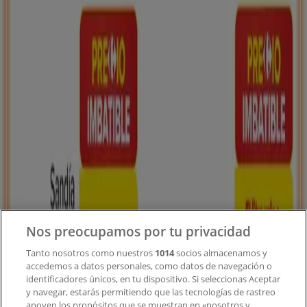
Tiendeo forma parte de Shopfully, la empresa
tecnológica que está reinventando las compras locales
en todo el mundo.
Tiendeo
¿Qué hacemos?
Soluciones para empresas
Noticias y prensa
Trabaja con nosotros
Contacto
Nos preocupamos por tu privacidad
Tanto nosotros como nuestros
1014
socios almacenamos y
accedemos a datos personales, como datos de navegación o
Contacto comercial y de marketing
identificadores únicos, en tu dispositivo. Si seleccionas Aceptar
Tienda mal colocada en el mapa
y navegar, estarás permitiendo que las tecnologías de rastreo
Notificar un folleto
apoyen los propósitos que se muestran en «nosotros y