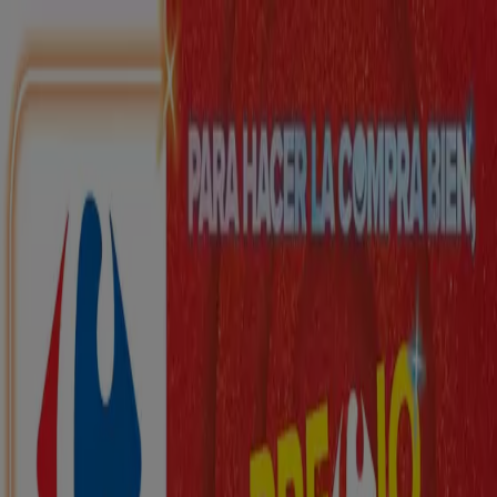
Estás aquí:
Maó - 28001
Destacados
Hiper-Supermercados
Hogar y Muebles
Jardín
y Bricolaje
Ropa, Zapatos y Complementos
Informática y
Electrónica
Juguetes y Bebés
Coches, Motos y
Recambios
Perfumerías y
Belleza
Viajes
Restauración
Deporte
Salud y
Ópticas
Ocio
Libros y Papelerías
Bancos y Seguros
Bodas
Publicidad
Top catálogos en Maó