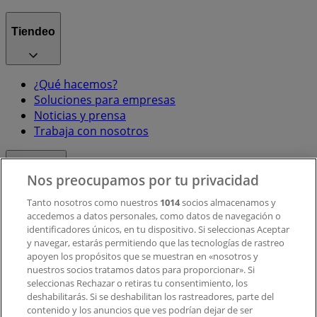
Tiendeo
¿Qué hacemos?
Soluciones para empresas
Noticias y prensa
Trabaja con nosotros
Contacto
Nos preocupamos por tu privacidad
Tanto nosotros como nuestros
1014
socios almacenamos y
accedemos a datos personales, como datos de navegación o
Contacto comercial y de marketing
identificadores únicos, en tu dispositivo. Si seleccionas Aceptar
Tienda mal colocada en el mapa
y navegar, estarás permitiendo que las tecnologías de rastreo
Notificar un folleto
apoyen los propósitos que se muestran en «nosotros y
¿Encontraste un problema en la web o en la
nuestros socios tratamos datos para proporcionar». Si
aplicación?
seleccionas Rechazar o retiras tu consentimiento, los
deshabilitarás. Si se deshabilitan los rastreadores, parte del
contenido y los anuncios que ves podrían dejar de ser