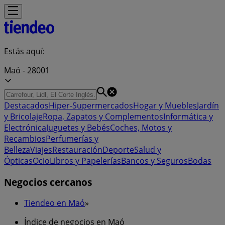
Estás aquí:
Maó - 28001
Destacados
Hiper-Supermercados
Hogar y Muebles
Jardín
y Bricolaje
Ropa, Zapatos y Complementos
Informática y
Electrónica
Juguetes y Bebés
Coches, Motos y
Recambios
Perfumerías y
Belleza
Viajes
Restauración
Deporte
Salud y
Ópticas
Ocio
Libros y Papelerías
Bancos y Seguros
Bodas
Negocios cercanos
Tiendeo en Maó
»
Índice de negocios en Maó