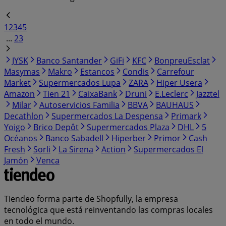
1
2
3
4
5
...
23
JYSK
Banco Santander
GiFi
KFC
BonpreuEsclat
Masymas
Makro
Estancos
Condis
Carrefour
Market
Supermercados Lupa
ZARA
Hiper Usera
Amazon
Tien 21
CaixaBank
Druni
E.Leclerc
Jazztel
Milar
Autoservicios Familia
BBVA
BAUHAUS
Decathlon
Supermercados La Despensa
Primark
Yoigo
Brico Depôt
Supermercados Plaza
DHL
5
Océanos
Banco Sabadell
Hiperber
Primor
Cash
Fresh
Sorli
La Sirena
Action
Supermercados El
Jamón
Venca
Tiendeo forma parte de Shopfully, la empresa
tecnológica que está reinventando las compras locales
en todo el mundo.