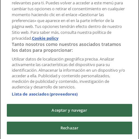
Índices
relevantes para ti. Puedes volver a acceder a este menú para
cambiar tus opciones o retirar el consentimiento en cualquier
momento haciendo clic en el enlace «Gestionar las
preferencias» que aparece en el en la parte inferior de la
Marcas
página web. Tus opciones tendrán efecto dentro de nuestro
Marcas locales
Sitio web. Para saber más, consulta nuestra política de
privacidad.
Negocios
Cookie policy
Tanto nosotros como nuestros asociados tratamos
Negocios cercanos
los datos para proporcionar:
Productos
Productos locales
Utilizar datos de localización geográfica precisa. Analizar
activamente las características del dispositivo para su
Ciudades
identificación. Almacenar la información en un dispositivo y/o
acceder a ella. Publicidad y contenido personalizados,
Descargar la APP Tiendeo
medición de publicidad y contenido, investigación de
audiencia y desarrollo de servicios.
Lista de asociados (proveedores)
Aceptar y navegar
Copyright © Tiendeo ® 2026 · Shopfully Marketing S.L.U. –
Rechazar
Palau de Mar – 08039 Barcelona, Spain