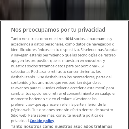
Noticias y prensa
Trabaja con nosotros
Contacto
Nos preocupamos por tu privacidad
Tanto nosotros como nuestros
1014
socios almacenamos y
accedemos a datos personales, como datos de navegación o
Contacto comercial y de marketing
identificadores únicos, en tu dispositivo. Si seleccionas Aceptar
Tienda mal colocada en el mapa
y navegar, estarás permitiendo que las tecnologías de rastreo
Notificar un folleto
apoyen los propósitos que se muestran en «nosotros y
¿Encontraste un problema en la web o en la
nuestros socios tratamos datos para proporcionar». Si
aplicación?
seleccionas Rechazar o retiras tu consentimiento, los
deshabilitarás. Si se deshabilitan los rastreadores, parte del
contenido y los anuncios que ves podrían dejar de ser
Índices
relevantes para ti. Puedes volver a acceder a este menú para
cambiar tus opciones o retirar el consentimiento en cualquier
momento haciendo clic en el enlace «Gestionar las
preferencias» que aparece en el en la parte inferior de la
Marcas
página web. Tus opciones tendrán efecto dentro de nuestro
Marcas locales
Sitio web. Para saber más, consulta nuestra política de
Negocios
privacidad.
Cookie policy
Tanto nosotros como nuestros asociados tratamos
Negocios cercanos