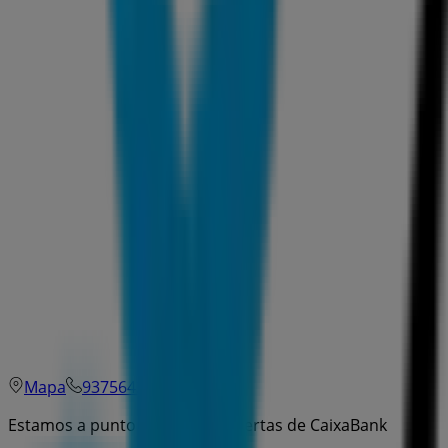
Mapa
937564240
Estamos a punto de publicar ofertas de CaixaBank