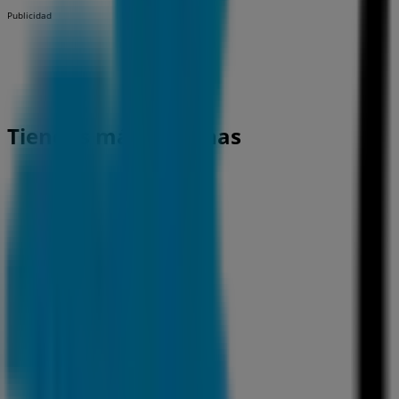
Publicidad
Tiendas más cercanas
CaixaBank
C. LA RIERA, 15, Mataró
112 m
CaixaBank