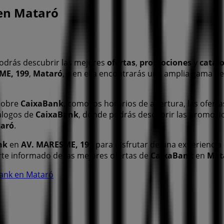
 en Mataró
odrás descubrir las mejores
ofertas
,
promociones
y
catál
ME, 199
,
Mataró
, y en ella encontrarás una amplia gama d
 sobre
CaixaBank
, como los horarios de apertura, las oferta
tálogos de
CaixaBank
, donde podrás descubrir las promoci
aró
.
nk
en
AV. MARESME, 199
para disfrutar de una experiencia
te informado de las mejores ofertas de
CaixaBank
en
Mat
Bank en Mataró