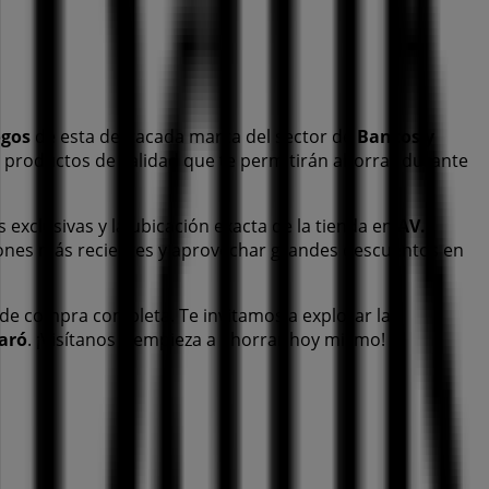
ogos
de esta destacada marca del sector de
Bancos y
e productos de calidad que te permitirán ahorrar durante
s exclusivas y la ubicación exacta de la tienda en
AV.
ones más recientes y aprovechar grandes descuentos en
 de compra completa. Te invitamos a explorar las
aró
. ¡Visítanos y empieza a ahorrar hoy mismo!