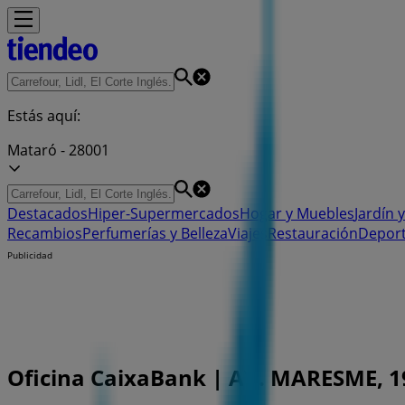
Estás aquí:
Mataró - 28001
Destacados
Hiper-Supermercados
Hogar y Muebles
Jardín y
Recambios
Perfumerías y Belleza
Viajes
Restauración
Depor
Publicidad
Oficina CaixaBank | AV. MARESME, 199