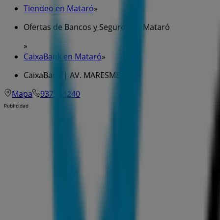
Tiendeo en Mataró
»
Ofertas de Bancos y Seguros en Mataró
»
CaixaBank en Mataró
»
CaixaBank | AV. MARESME, 199
Mapa
937564240
Publicidad