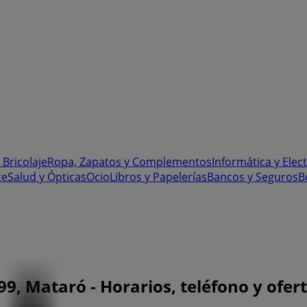
 Bricolaje
Ropa, Zapatos y Complementos
Informática y Elec
te
Salud y Ópticas
Ocio
Libros y Papelerías
Bancos y Seguros
B
, Mataró - Horarios, teléfono y ofer