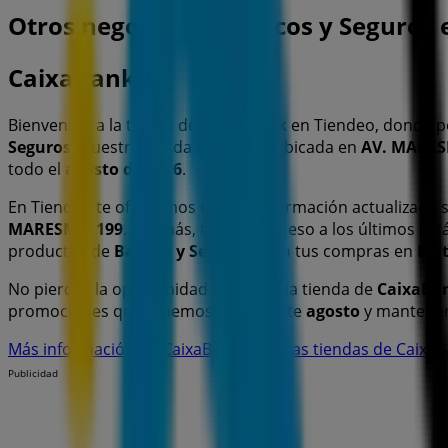
Otros negocios de Bancos y Seguros
CaixaBank
Bienvenido a la tienda de
CaixaBank
en Tiendeo, donde p
Seguros
. Nuestra tienda física está ubicada en
AV. MARES
todo el
agosto de 2026
.
En Tiendeo te ofrecemos toda la información actualizada
MARESME, 199
. Además, tendrás acceso a los últimos ca
productos de
Bancos y Seguros
para tus compras en
Mat
No pierdas la oportunidad de visitar la tienda de
CaixaBa
promociones que tenemos para ti este
agosto
y mantener
Más información de CaixaBank
Ver otras tiendas de Caixa
Publicidad