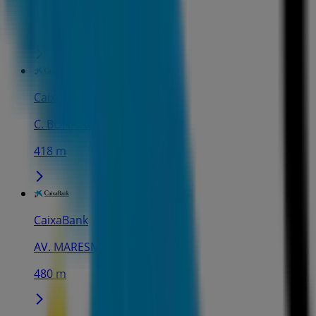
PL. DE CUBA, 16, Mataró
402 m
CaixaBank
C. BONAIRE, 33-35, Mataró
418 m
CaixaBank
AV. MARESME, 199, Mataró
480 m