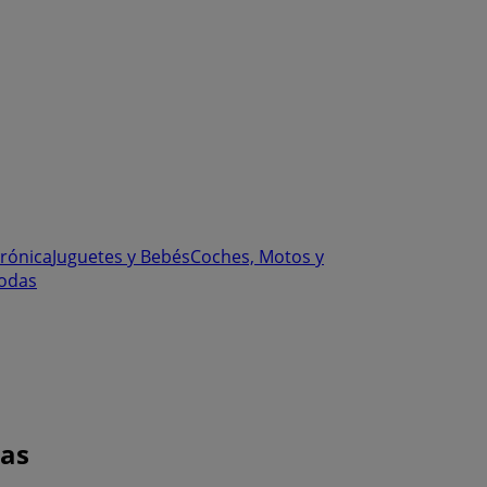
trónica
Juguetes y Bebés
Coches, Motos y
odas
tas