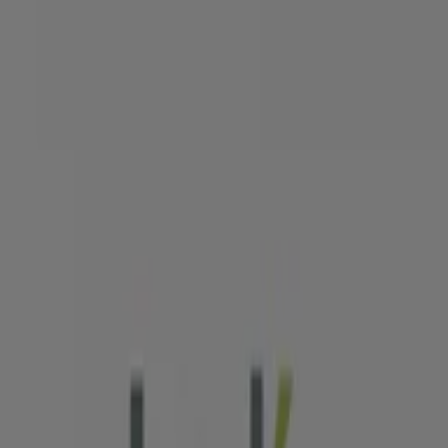
Estás aquí:
Mazarrón - 28001
Destacados
Hiper-Supermercados
Hogar y Muebles
Jardín
y Bricolaje
Ropa, Zapatos y Complementos
Informática y
Electrónica
Juguetes y Bebés
Coches, Motos y
Recambios
Perfumerías y
Belleza
Viajes
Restauración
Deporte
Salud y
Ópticas
Ocio
Libros y Papelerías
Bancos y Seguros
Bodas
Publicidad
Tienda Cadena88 | Cadena88 C./ la