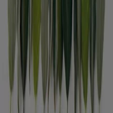
GAES
Avda Constitucion 125, Mazarrón
138 m
Otros negocios de Jardín y Bricolaje
en Mazarrón
Cadena88
Bienvenido a la tienda de
Cadena88
en Tiendeo, donde
podrás descubrir las mejores
ofertas
,
promociones
y
catálogos
de esta destacada marca del sector de
Jardín
y Bricolaje
. Nuestra tienda física está ubicada en
C./ la
vía, 121
,
Mazarrón
, y en ella encontrarás una amplia
gama de productos de calidad que te permitirán ahorrar
durante todo el
agosto de 2026
.