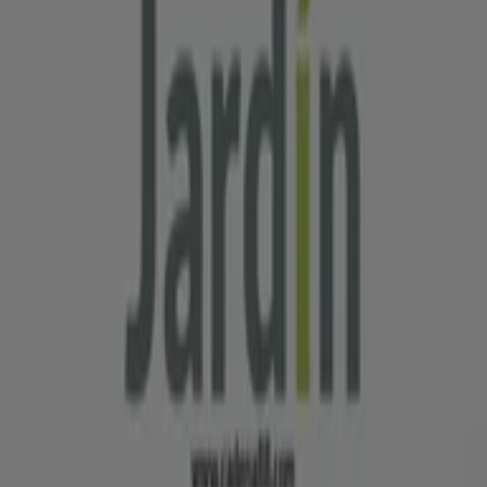
vía, 121, Mazarrón - Ofertas,
horarios y teléfono
Tiendeo en Mazarrón
»
Ofertas de Jardín y Bricolaje en Mazarrón
»
Cadena88 en Mazarrón
»
Cadena88 | C./ la vía, 121
Mapa
Mapa
Ofertas de Cadena88 en Mazarrón