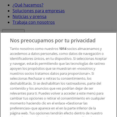
¿Qué hacemos?
Soluciones para empresas
Noticias y prensa
Trabaja con nosotros
Contacto
Nos preocupamos por tu privacidad
Tanto nosotros como nuestros
1014
socios almacenamos y
accedemos a datos personales, como datos de navegación o
Contacto comercial y de marketing
identificadores únicos, en tu dispositivo. Si seleccionas Aceptar
Tienda mal colocada en el mapa
y navegar, estarás permitiendo que las tecnologías de rastreo
Notificar un folleto
apoyen los propósitos que se muestran en «nosotros y
¿Encontraste un problema en la web o en la
nuestros socios tratamos datos para proporcionar». Si
aplicación?
seleccionas Rechazar o retiras tu consentimiento, los
deshabilitarás. Si se deshabilitan los rastreadores, parte del
contenido y los anuncios que ves podrían dejar de ser
Índices
relevantes para ti. Puedes volver a acceder a este menú para
cambiar tus opciones o retirar el consentimiento en cualquier
momento haciendo clic en el enlace «Gestionar las
preferencias» que aparece en el en la parte inferior de la
Marcas
página web. Tus opciones tendrán efecto dentro de nuestro