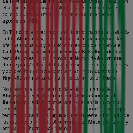
Calle Pinar, s/n Centro Comercial Belvalle,
,
Meco
, y en
ella encontrarás una amplia gama de productos de
calidad que te permitirán ahorrar durante todo el
agosto de 2026
.
En Tiendeo te ofrecemos toda la información actualizada
sobre
Ahorramas
, como los horarios de apertura, las
ofertas exclusivas y la ubicación exacta de la tienda en
Calle Pinar, s/n Centro Comercial Belvalle,
. Además,
tendrás acceso a los últimos catálogos de
Ahorramas
,
donde podrás descubrir las promociones más recientes
y aprovechar grandes descuentos en productos de
Hiper-Supermercados
para tus compras en
Meco
.
No pierdas la oportunidad de visitar la tienda de
Ahorramas
en
Calle Pinar, s/n Centro Comercial
Belvalle,
para disfrutar de una experiencia de compra
completa. Te invitamos a explorar las promociones que
tenemos para ti este
agosto
y mantenerte informado de
las mejores ofertas de
Ahorramas
en
Meco
. ¡Visítanos y
empieza a ahorrar hoy mismo!