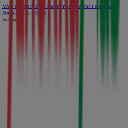
Más información de Ahorramas
Ver otras tiendas de
Ahorramas en Meco
Publicidad