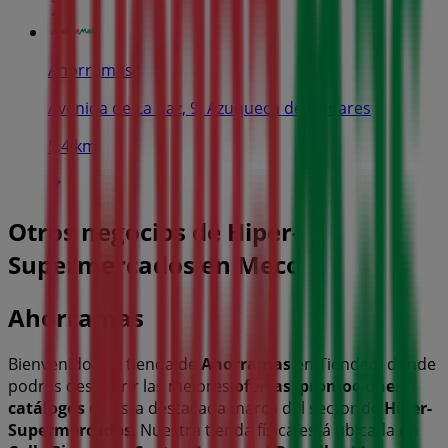
Ahorramas
Avenida de La Paz, 9, Azuqueca de Henares
5.4 km
Otros negocios de Hiper-
Supermercados en Meco
Ahorramas
Bienvenido a la tienda de
Ahorramas
en Tiendeo, donde
podrás descubrir las mejores
ofertas
,
promociones
y
catálogos
de esta destacada marca del sector de
Hiper-
Supermercados
. Nuestra tienda física está ubicada en