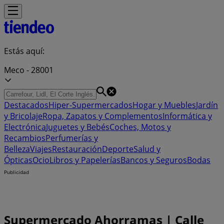
Estás aquí:
Meco - 28001
Destacados
Hiper-Supermercados
Hogar y Muebles
Jardín
y Bricolaje
Ropa, Zapatos y Complementos
Informática y
Electrónica
Juguetes y Bebés
Coches, Motos y
Recambios
Perfumerías y
Belleza
Viajes
Restauración
Deporte
Salud y
Ópticas
Ocio
Libros y Papelerías
Bancos y Seguros
Bodas
Publicidad
Supermercado Ahorramas | Calle