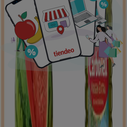
Ofertas destacadas
supermercados
jardín y bricolaje
Freidora de aire
patinete
eléctrico
viajes
aceite de oliva
comida
asiática
aguacates
bomba de agua
Tiendeo en tu ciudad
Madrid
Barcelona
Valencia
Sevilla
Zaragoza
Málaga
Palma de Mallorca
Bilbao
Alicante
Murcia
Las Palmas de Gran Canaria
Córdoba
Valladolid
A
Coruña
Vigo
Granada
Ver más ciudades
Descargar la APP