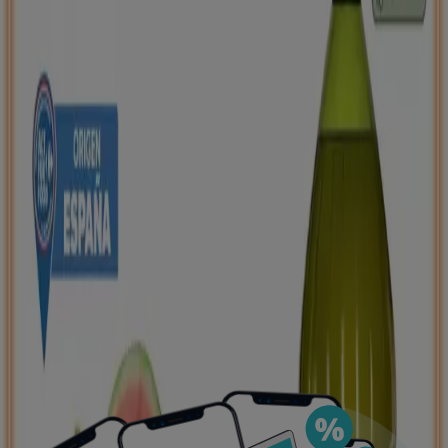
negocios más cercanos, guardarlas y crear tu lista
de ahorro, todo desde tu celular.
DESCARGA LA APLICACIÓN
Ver más
Publicidad