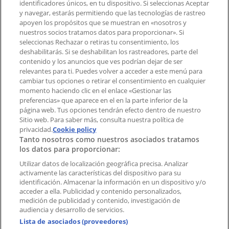
identificadores únicos, en tu dispositivo. Si seleccionas Aceptar
Tienda mal colocada en el mapa
y navegar, estarás permitiendo que las tecnologías de rastreo
Notificar un folleto
apoyen los propósitos que se muestran en «nosotros y
¿Encontraste un problema en la web o en la
nuestros socios tratamos datos para proporcionar». Si
aplicación?
seleccionas Rechazar o retiras tu consentimiento, los
deshabilitarás. Si se deshabilitan los rastreadores, parte del
contenido y los anuncios que ves podrían dejar de ser
Índices
relevantes para ti. Puedes volver a acceder a este menú para
cambiar tus opciones o retirar el consentimiento en cualquier
momento haciendo clic en el enlace «Gestionar las
preferencias» que aparece en el en la parte inferior de la
Marcas
página web. Tus opciones tendrán efecto dentro de nuestro
Marcas locales
Sitio web. Para saber más, consulta nuestra política de
Negocios
privacidad.
Cookie policy
Tanto nosotros como nuestros asociados tratamos
Negocios cercanos
los datos para proporcionar:
Productos
Productos locales
Utilizar datos de localización geográfica precisa. Analizar
activamente las características del dispositivo para su
Ciudades
identificación. Almacenar la información en un dispositivo y/o
acceder a ella. Publicidad y contenido personalizados,
Descargar la APP Tiendeo
medición de publicidad y contenido, investigación de
audiencia y desarrollo de servicios.
Lista de asociados (proveedores)