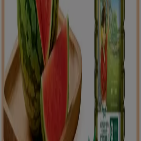
Tiendeo international
España
Italia
United Kingdom
México
Brasil
Colombia
Argentina
France
United States
Nederland
Deutschland
Perú
Chile
Portugal
Australia
Türkiye
Polska
Norge
Österreich
Sverige
Ecuador
Singapore
South Africa
Canada
Danmark
Suomi
日本
Ελλάδα
한국
Belgique
Schweiz
United Arab Emirates
România
Maroc
Ceská republika
Slovenská republika
Magyarország
България
Publicidad