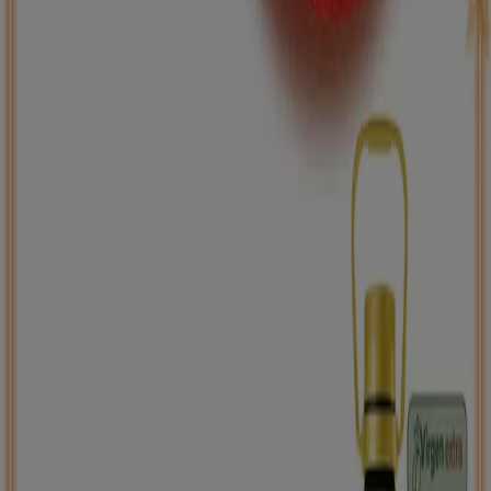
ToysRus
Back to school -20%
Caduca el 31/8
Meco
Nuevo
Carrefour
PRECIO IMBATIBLE
Caduca el 10/8
Meco
Ahorrar es aún más fácil con la aplicación.
Puedes encontrar las mejores ofertas de los