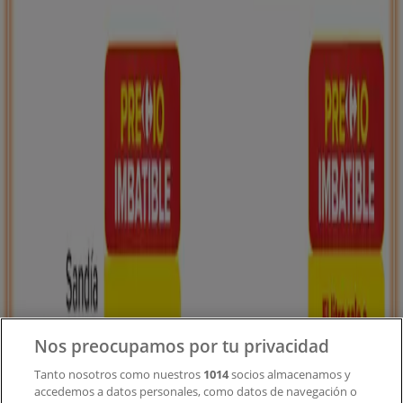
Tiendeo forma parte de Shopfully, la empresa
tecnológica que está reinventando las compras locales
en todo el mundo.
Tiendeo
¿Qué hacemos?
Soluciones para empresas
Noticias y prensa
Trabaja con nosotros
Contacto
Nos preocupamos por tu privacidad
Tanto nosotros como nuestros
1014
socios almacenamos y
accedemos a datos personales, como datos de navegación o
Contacto comercial y de marketing