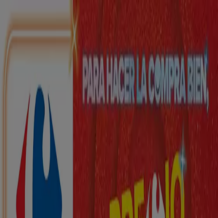
Estás aquí:
Meco - 28001
Destacados
Hiper-Supermercados
Hogar y Muebles
Jardín
y Bricolaje
Ropa, Zapatos y Complementos
Informática y
Electrónica
Juguetes y Bebés
Coches, Motos y
Recambios
Perfumerías y
Belleza
Viajes
Restauración
Deporte
Salud y
Ópticas
Ocio
Libros y Papelerías
Bancos y Seguros
Bodas
Publicidad
Top catálogos en Meco