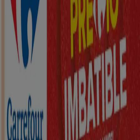
Nuevo
ZEEMAN
Ha llegado nuestra nueva colección
infantil
Caduca el 21/8
Meco
Nuevo
KIK
Más diversión en el cole
Caduca el 16/8
Meco
Nuevo