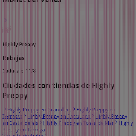
Highly Preppy
Rebajas
Caduca el 11/8
Ciudades con tiendas de Highly
Preppy
Highly Preppy en Granollers
Highly Preppy en
Terrassa
Highly Preppy en Barcelona
Highly Preppy
en Castelldefels
Highly Preppy en Tossa de Mar
Highly
Preppy en Tàrrega