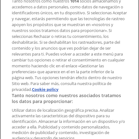
Tanto nosotros como nuestros
1014
socios almacenamos y
accedemos a datos personales, como datos de navegación o
Contacto comercial y de marketing
identificadores únicos, en tu dispositivo. Si seleccionas Aceptar
Tienda mal colocada en el mapa
y navegar, estarás permitiendo que las tecnologías de rastreo
Notificar un folleto
apoyen los propósitos que se muestran en «nosotros y
¿Encontraste un problema en la web o en la
nuestros socios tratamos datos para proporcionar». Si
aplicación?
seleccionas Rechazar o retiras tu consentimiento, los
deshabilitarás. Si se deshabilitan los rastreadores, parte del
contenido y los anuncios que ves podrían dejar de ser
Índices
relevantes para ti. Puedes volver a acceder a este menú para
cambiar tus opciones o retirar el consentimiento en cualquier
momento haciendo clic en el enlace «Gestionar las
preferencias» que aparece en el en la parte inferior de la
Marcas
página web. Tus opciones tendrán efecto dentro de nuestro
Marcas locales
Sitio web. Para saber más, consulta nuestra política de
Negocios
privacidad.
Cookie policy
Tanto nosotros como nuestros asociados tratamos
Negocios cercanos
los datos para proporcionar:
Productos
Productos locales
Utilizar datos de localización geográfica precisa. Analizar
activamente las características del dispositivo para su
Ciudades
identificación. Almacenar la información en un dispositivo y/o
acceder a ella. Publicidad y contenido personalizados,
Descargar la APP Tiendeo
medición de publicidad y contenido, investigación de
audiencia y desarrollo de servicios.