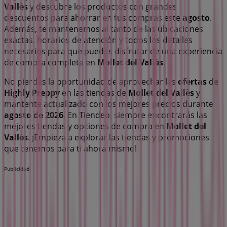
Vallès
y descubre los productos con grandes
descuentos para ahorrar en tus compras este
agosto
.
Además, te mantenemos al tanto de las ubicaciones
exactas, horarios de atención y todos los detalles
necesarios para que puedas disfrutar de una experiencia
de compra completa en
Mollet del Vallès
.
No pierdas la oportunidad de aprovechar las
ofertas
de
Highly Preppy
en las tiendas de
Mollet del Vallès
y
mantente actualizado con los mejores precios durante
agosto de 2026
. En Tiendeo, siempre encontrarás las
mejores tiendas y opciones de compra en
Mollet del
Vallès
. ¡Empieza a explorar las tiendas y promociones
que tenemos para ti ahora mismo!
Publicidad