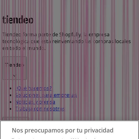
Tiendeo forma parte de Shopfully, la empresa
tecnológica que está reinventando las compras locales
en todo el mundo.
Tiendeo
¿Qué hacemos?
Soluciones para empresas
Noticias y prensa
Trabaja con nosotros
Contacto
Nos preocupamos por tu privacidad