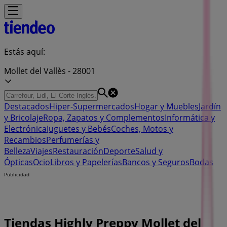
Estás aquí:
Mollet del Vallès - 28001
Destacados
Hiper-Supermercados
Hogar y Muebles
Jardín
y Bricolaje
Ropa, Zapatos y Complementos
Informática y
Electrónica
Juguetes y Bebés
Coches, Motos y
Recambios
Perfumerías y
Belleza
Viajes
Restauración
Deporte
Salud y
Ópticas
Ocio
Libros y Papelerías
Bancos y Seguros
Bodas
Publicidad
Tiendas Highly Preppy Mollet del