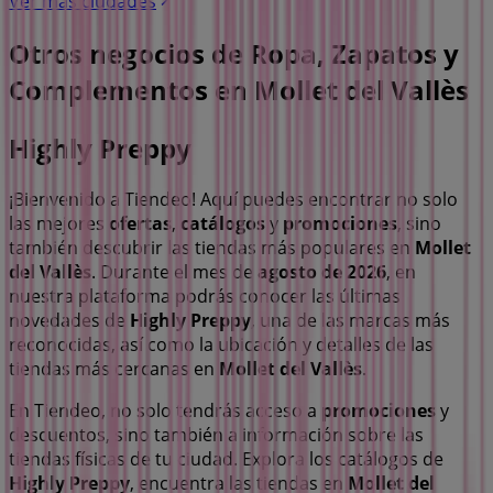
Ver más ciudades
Otros negocios de Ropa, Zapatos y
Complementos en Mollet del Vallès
Highly Preppy
¡Bienvenido a Tiendeo! Aquí puedes encontrar no solo
las mejores
ofertas
,
catálogos
y
promociones
, sino
también descubrir las tiendas más populares en
Mollet
del Vallès
. Durante el mes de
agosto de 2026
, en
nuestra plataforma podrás conocer las últimas
novedades de
Highly Preppy
, una de las marcas más
reconocidas, así como la ubicación y detalles de las
tiendas más cercanas en
Mollet del Vallès
.
En Tiendeo, no solo tendrás acceso a
promociones
y
descuentos, sino también a información sobre las
tiendas físicas de tu ciudad. Explora los catálogos de
Highly Preppy
, encuentra las tiendas en
Mollet del