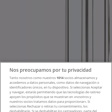
en todo el mundo.
Tiendeo
¿Qué hacemos?
Soluciones para empresas
Noticias y prensa
Trabaja con nosotros
Contacto
Nos preocupamos por tu privacidad
Tanto nosotros como nuestros
1014
socios almacenamos y
accedemos a datos personales, como datos de navegación o
Contacto comercial y de marketing
identificadores únicos, en tu dispositivo. Si seleccionas Aceptar
Tienda mal colocada en el mapa
y navegar, estarás permitiendo que las tecnologías de rastreo
Notificar un folleto
apoyen los propósitos que se muestran en «nosotros y
¿Encontraste un problema en la web o en la
nuestros socios tratamos datos para proporcionar». Si
aplicación?
seleccionas Rechazar o retiras tu consentimiento, los
deshabilitarás. Si se deshabilitan los rastreadores, parte del