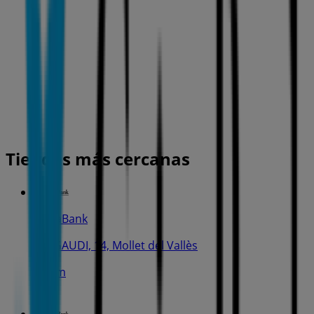
Tiendas más cercanas
CaixaBank
AV. GAUDI, 14, Mollet del Vallès
120 m