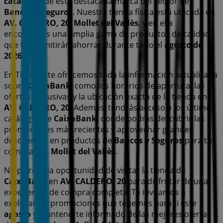
catálogos
de esta destacada marca del sector de
Bancos y Seguros
. Nuestra tienda física está ubicada en
AV. CALDERO, 20
,
Mollet del Vallès
, y en ella
encontrarás una amplia gama de productos de calidad
que te permitirán ahorrar durante todo el
agosto de
2026
.
En Tiendeo te ofrecemos toda la información actualizada
sobre
CaixaBank
, como los horarios de apertura, las
ofertas exclusivas y la ubicación exacta de la tienda en
AV. CALDERO, 20
. Además, tendrás acceso a los últimos
catálogos de
CaixaBank
, donde podrás descubrir las
promociones más recientes y aprovechar grandes
descuentos en productos de
Bancos y Seguros
para tus
compras en
Mollet del Vallès
.
No pierdas la oportunidad de visitar la tienda de
CaixaBank
en
AV. CALDERO, 20
para disfrutar de una
experiencia de compra completa. Te invitamos a
explorar las promociones que tenemos para ti este
agosto
y mantenerte informado de las mejores ofertas