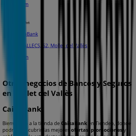
855 m
CaixaBank
C. GALLECS, 62, Mollet del Vallès
910 m
Otros negocios de Bancos y Seguros
en Mollet del Vallès
CaixaBank
Bienvenido a la tienda de
CaixaBank
en Tiendeo, donde
podrás descubrir las mejores
ofertas
,
promociones
y