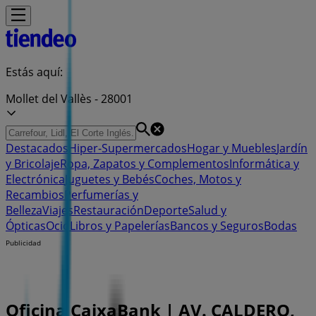
Estás aquí:
Mollet del Vallès - 28001
Destacados
Hiper-Supermercados
Hogar y Muebles
Jardín
y Bricolaje
Ropa, Zapatos y Complementos
Informática y
Electrónica
Juguetes y Bebés
Coches, Motos y
Recambios
Perfumerías y
Belleza
Viajes
Restauración
Deporte
Salud y
Ópticas
Ocio
Libros y Papelerías
Bancos y Seguros
Bodas
Publicidad
Oficina CaixaBank | AV. CALDERO,