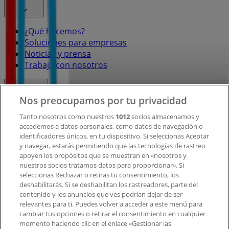
¿Qué hacemos?
Soluciones para empresas
Noticias y prensa
Trabaja con nosotros
Contacto
Nos preocupamos por tu privacidad
Tanto nosotros como nuestros
1012
socios almacenamos y
accedemos a datos personales, como datos de navegación o
Contacto comercial y de marketing
identificadores únicos, en tu dispositivo. Si seleccionas Aceptar
Tienda mal colocada en el mapa
y navegar, estarás permitiendo que las tecnologías de rastreo
Notificar un folleto
apoyen los propósitos que se muestran en «nosotros y
¿Encontraste un problema en la web o en la
nuestros socios tratamos datos para proporcionar». Si
aplicación?
seleccionas Rechazar o retiras tu consentimiento, los
deshabilitarás. Si se deshabilitan los rastreadores, parte del
contenido y los anuncios que ves podrían dejar de ser
Índices
relevantes para ti. Puedes volver a acceder a este menú para
cambiar tus opciones o retirar el consentimiento en cualquier
momento haciendo clic en el enlace «Gestionar las