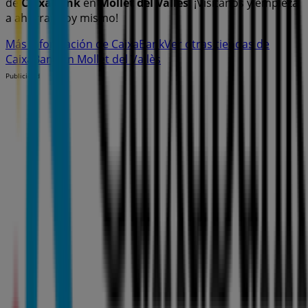
de
CaixaBank
en
Mollet del Vallès
. ¡Visítanos y empieza
a ahorrar hoy mismo!
Más información de CaixaBank
Ver otras tiendas de
CaixaBank en Mollet del Vallès
Publicidad