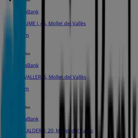
CaixaBank
C. JAUME I, 46, Mollet del Vallès
541 m
CaixaBank
C. FIVALLER, 5, Mollet del Vallès
771 m
CaixaBank
AV. CALDERO, 20, Mollet del Vallès