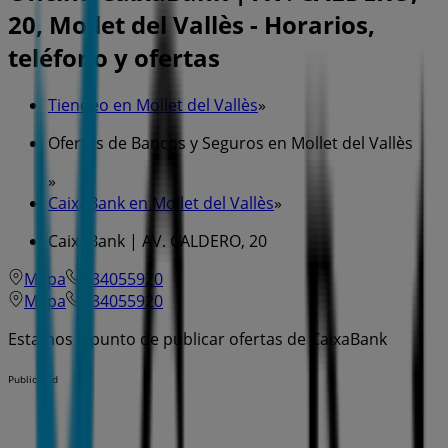
20, Mollet del Vallès - Horarios,
teléfono y ofertas
Tiendeo en Mollet del Vallès
»
Ofertas de Bancos y Seguros en Mollet del Vallès
»
CaixaBank en Mollet del Vallès
»
CaixaBank | AV. CALDERO, 20
Mapa
934055920
Mapa
934055920
Estamos a punto de publicar ofertas de CaixaBank
Publicidad