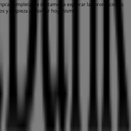
mpra completa. Te invitamos a explorar las promociones
anos y empieza a ahorrar hoy mismo!