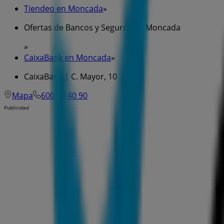
Tiendeo en Moncada
»
Ofertas de Bancos y Seguros en Moncada
»
CaixaBank en Moncada
»
CaixaBank | C. Mayor, 10
Mapa
600 40 40 90
Publicidad