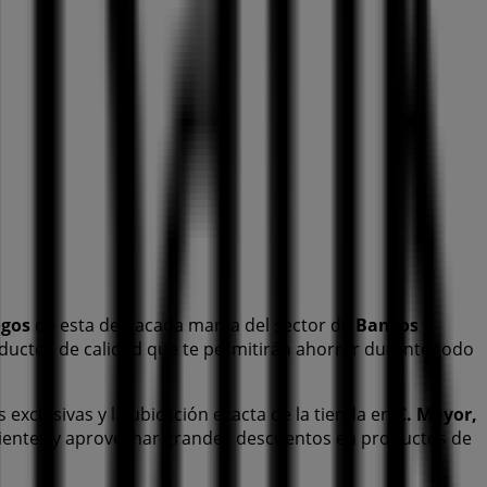
ogos
de esta destacada marca del sector de
Bancos y
oductos de calidad que te permitirán ahorrar durante todo
s exclusivas y la ubicación exacta de la tienda en
C. Mayor,
ientes y aprovechar grandes descuentos en productos de