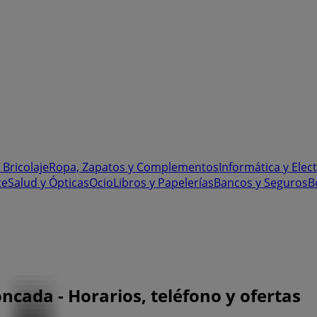
 Bricolaje
Ropa, Zapatos y Complementos
Informática y Elec
te
Salud y Ópticas
Ocio
Libros y Papelerías
Bancos y Seguros
B
ncada - Horarios, teléfono y ofertas