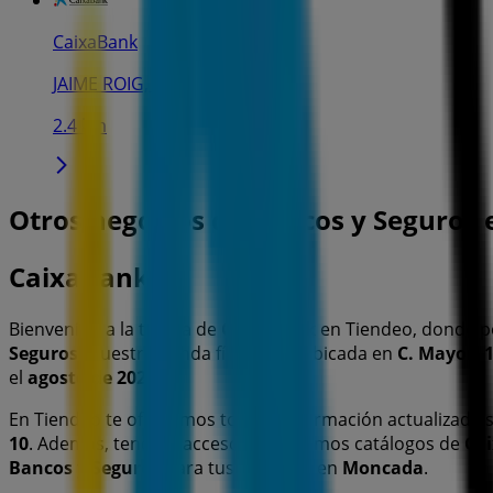
CaixaBank
JAIME ROIG, 1, Rocafort
2.4 km
Otros negocios de Bancos y Seguros
CaixaBank
Bienvenido a la tienda de
CaixaBank
en Tiendeo, donde p
Seguros
. Nuestra tienda física está ubicada en
C. Mayor, 
el
agosto de 2026
.
En Tiendeo te ofrecemos toda la información actualizada
10
. Además, tendrás acceso a los últimos catálogos de
Ca
Bancos y Seguros
para tus compras en
Moncada
.