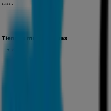
Publicidad
Tiendas más cercanas
CaixaBank
C. Mayor, 10, Moncada
132 m
CaixaBank