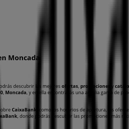
 en Moncada
odrás descubrir las mejores
ofertas
,
promociones
y
catál
10
,
Moncada
, y en ella encontrarás una amplia gama de pr
 sobre
CaixaBank
, como los horarios de apertura, las oferta
ixaBank
, donde podrás descubrir las promociones más rec