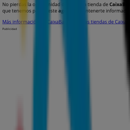
No pierdas la oportunidad de visitar la tienda de
CaixaBa
que tenemos para ti este
agosto
y mantenerte informado 
Más información de CaixaBank
Ver otras tiendas de Caix
Publicidad