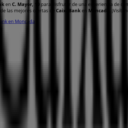
nk
en
C. Mayor, 10
para disfrutar de una experiencia de co
de las mejores ofertas de
CaixaBank
en
Moncada
. ¡Visít
aBank en Moncada