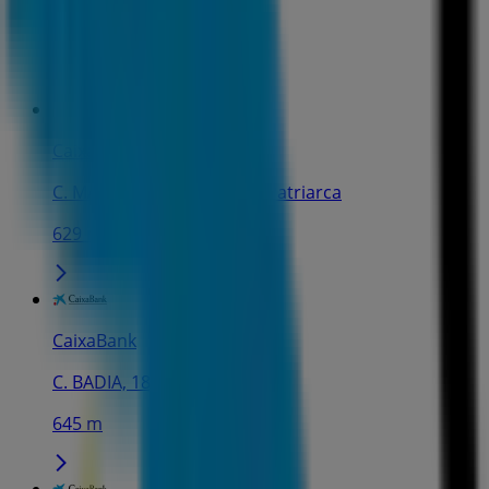
C. MAYOR, 10, Moncada
168 m
CaixaBank
C. MAYOR, 26 B, Alfara del Patriarca
629 m
CaixaBank
C. BADIA, 18, Moncada
645 m