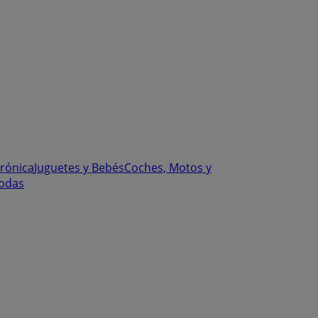
trónica
Juguetes y Bebés
Coches, Motos y
odas