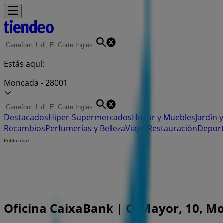
Estás aquí:
Moncada - 28001
Destacados
Hiper-Supermercados
Hogar y Muebles
Jardín y
Recambios
Perfumerías y Belleza
Viajes
Restauración
Depor
Publicidad
Oficina CaixaBank | C. Mayor, 10, Mo