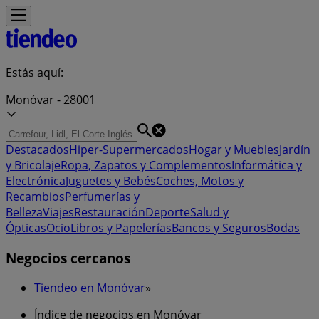
Estás aquí:
Monóvar - 28001
Destacados
Hiper-Supermercados
Hogar y Muebles
Jardín
y Bricolaje
Ropa, Zapatos y Complementos
Informática y
Electrónica
Juguetes y Bebés
Coches, Motos y
Recambios
Perfumerías y
Belleza
Viajes
Restauración
Deporte
Salud y
Ópticas
Ocio
Libros y Papelerías
Bancos y Seguros
Bodas
Negocios cercanos
Tiendeo en Monóvar
»
Índice de negocios en Monóvar