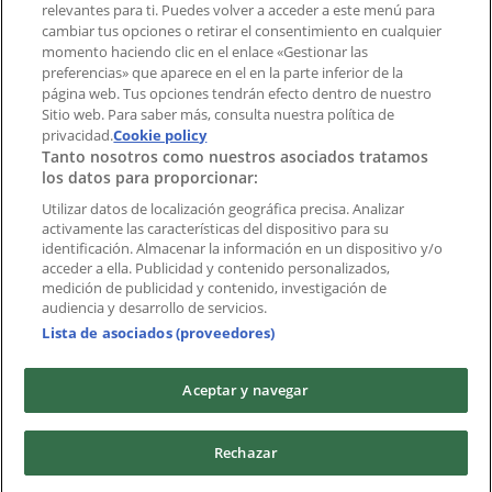
Índices
relevantes para ti. Puedes volver a acceder a este menú para
cambiar tus opciones o retirar el consentimiento en cualquier
momento haciendo clic en el enlace «Gestionar las
preferencias» que aparece en el en la parte inferior de la
Marcas
página web. Tus opciones tendrán efecto dentro de nuestro
Marcas locales
Sitio web. Para saber más, consulta nuestra política de
privacidad.
Negocios
Cookie policy
Tanto nosotros como nuestros asociados tratamos
Negocios cercanos
los datos para proporcionar:
Productos
Productos locales
Utilizar datos de localización geográfica precisa. Analizar
activamente las características del dispositivo para su
Ciudades
identificación. Almacenar la información en un dispositivo y/o
acceder a ella. Publicidad y contenido personalizados,
Descargar la APP Tiendeo
medición de publicidad y contenido, investigación de
audiencia y desarrollo de servicios.
Lista de asociados (proveedores)
Aceptar y navegar
Copyright © Tiendeo ® 2026 · Shopfully Marketing S.L.U. –
Rechazar
Palau de Mar – 08039 Barcelona, Spain