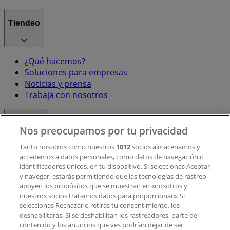
Tiendeo
¿Qué hacemos?
Soluciones para empresas
Noticias y prensa
Trabaja con nosotros
Contacto
Nos preocupamos por tu privacidad
Tanto nosotros como nuestros
1012
socios almacenamos y
accedemos a datos personales, como datos de navegación o
Contacto comercial y de marketing
identificadores únicos, en tu dispositivo. Si seleccionas Aceptar
Tienda mal colocada en el mapa
y navegar, estarás permitiendo que las tecnologías de rastreo
Notificar un folleto
apoyen los propósitos que se muestran en «nosotros y
¿Encontraste un problema en la web o en la
nuestros socios tratamos datos para proporcionar». Si
aplicación?
seleccionas Rechazar o retiras tu consentimiento, los
deshabilitarás. Si se deshabilitan los rastreadores, parte del
contenido y los anuncios que ves podrían dejar de ser