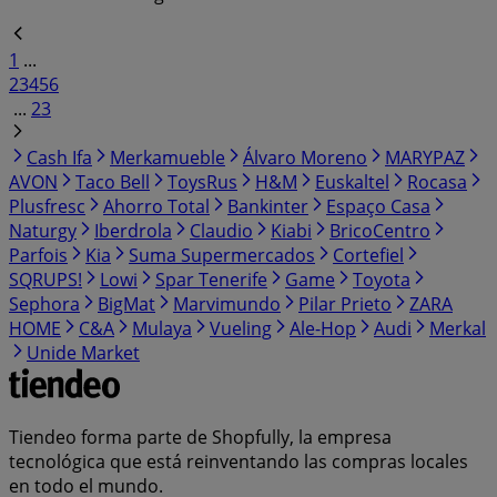
1
...
2
3
4
5
6
...
23
Cash Ifa
Merkamueble
Álvaro Moreno
MARYPAZ
AVON
Taco Bell
ToysRus
H&M
Euskaltel
Rocasa
Plusfresc
Ahorro Total
Bankinter
Espaço Casa
Naturgy
Iberdrola
Claudio
Kiabi
BricoCentro
Parfois
Kia
Suma Supermercados
Cortefiel
SQRUPS!
Lowi
Spar Tenerife
Game
Toyota
Sephora
BigMat
Marvimundo
Pilar Prieto
ZARA
HOME
C&A
Mulaya
Vueling
Ale-Hop
Audi
Merkal
Unide Market
Tiendeo forma parte de Shopfully, la empresa
tecnológica que está reinventando las compras locales
en todo el mundo.