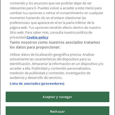
contenido y los anuncios que ves podrían dejar de ser
Índices
relevantes para ti. Puedes volver a acceder a este menú para
cambiar tus opciones o retirar el consentimiento en cualquier
momento haciendo clic en el enlace «Gestionar las
preferencias» que aparece en el en la parte inferior de la
Marcas
página web. Tus opciones tendrán efecto dentro de nuestro
Marcas locales
Sitio web. Para saber más, consulta nuestra política de
privacidad.
Negocios
Cookie policy
Tanto nosotros como nuestros asociados tratamos
Negocios cercanos
los datos para proporcionar:
Productos
Productos locales
Utilizar datos de localización geográfica precisa. Analizar
activamente las características del dispositivo para su
Ciudades
identificación. Almacenar la información en un dispositivo y/o
acceder a ella. Publicidad y contenido personalizados,
Descargar la APP Tiendeo
medición de publicidad y contenido, investigación de
audiencia y desarrollo de servicios.
Lista de asociados (proveedores)
Aceptar y navegar
Copyright © Tiendeo ® 2026 · Shopfully Marketing S.L.U. –
Rechazar
Palau de Mar – 08039 Barcelona, Spain