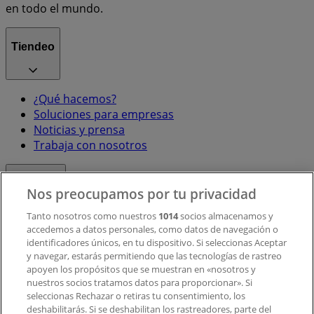
en todo el mundo.
Tiendeo
¿Qué hacemos?
Soluciones para empresas
Noticias y prensa
Trabaja con nosotros
Contacto
Nos preocupamos por tu privacidad
Tanto nosotros como nuestros
1014
socios almacenamos y
accedemos a datos personales, como datos de navegación o
Contacto comercial y de marketing
identificadores únicos, en tu dispositivo. Si seleccionas Aceptar
Tienda mal colocada en el mapa
y navegar, estarás permitiendo que las tecnologías de rastreo
Notificar un folleto
apoyen los propósitos que se muestran en «nosotros y
¿Encontraste un problema en la web o en la
nuestros socios tratamos datos para proporcionar». Si
aplicación?
seleccionas Rechazar o retiras tu consentimiento, los
deshabilitarás. Si se deshabilitan los rastreadores, parte del