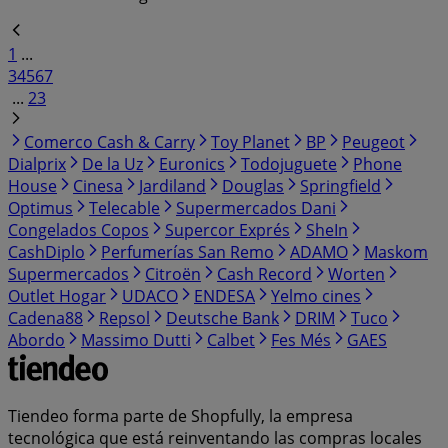
1
...
3
4
5
6
7
...
23
Comerco Cash & Carry
Toy Planet
BP
Peugeot
Dialprix
De la Uz
Euronics
Todojuguete
Phone
House
Cinesa
Jardiland
Douglas
Springfield
Optimus
Telecable
Supermercados Dani
Congelados Copos
Supercor Exprés
SheIn
CashDiplo
Perfumerías San Remo
ADAMO
Maskom
Supermercados
Citroën
Cash Record
Worten
Outlet Hogar
UDACO
ENDESA
Yelmo cines
Cadena88
Repsol
Deutsche Bank
DRIM
Tuco
Abordo
Massimo Dutti
Calbet
Fes Més
GAES
Tiendeo forma parte de Shopfully, la empresa
tecnológica que está reinventando las compras locales