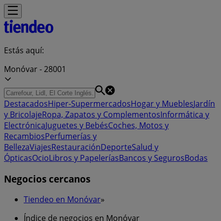
Estás aquí:
Monóvar - 28001
Destacados
Hiper-Supermercados
Hogar y Muebles
Jardín
y Bricolaje
Ropa, Zapatos y Complementos
Informática y
Electrónica
Juguetes y Bebés
Coches, Motos y
Recambios
Perfumerías y
Belleza
Viajes
Restauración
Deporte
Salud y
Ópticas
Ocio
Libros y Papelerías
Bancos y Seguros
Bodas
Negocios cercanos
Tiendeo en Monóvar
»
Índice de negocios en Monóvar